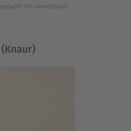
 gedacht: Ihr unverschämt
s …
 (Knaur)