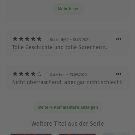
unfeministisch, dafür aber alkohol-
Once erschien 2019 und wurde zum SPIEGEL-
Mehr lesen
verherrlichend geschrieben.
Bestseller, ebenso wie der Nachfolger Kiss Me
Twice. Stella Tack lebt mit ihrem Mann und ihren
beiden Töchtern in München.
Butterfly39
– 18.09.2021
Ausblenden
Tolle Geschichte und tolle Sprecherin.
Kätzchen
– 23.09.2020
Nicht überraschend, aber gar nicht schlecht
Weitere Kommentare anzeigen
Weitere Titel aus der Serie