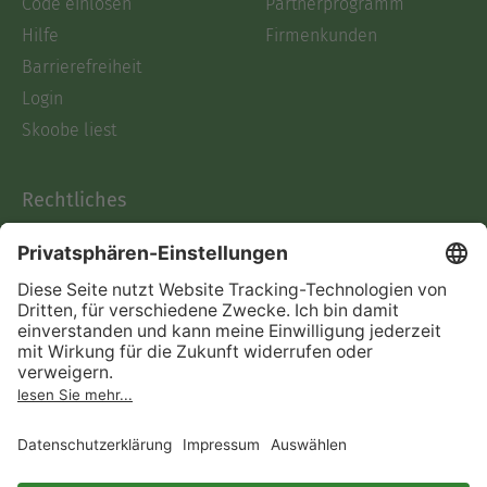
Code einlösen
Partnerprogramm
Hilfe
Firmenkunden
Barrierefreiheit
Login
Skoobe liest
Rechtliches
Datenschutz
AGB
Informationen nach Data
Act
Verträge hier kündigen
Impressum
Vertrag widerrufen