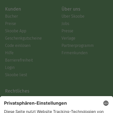
Kunden
Über uns
Bücher
Über Skoobe
Preise
Jobs
Skoobe App
Presse
Geschenkgutscheine
Verlage
Code einlösen
Partnerprogramm
Hilfe
Firmenkunden
Barrierefreiheit
Login
Skoobe liest
Rechtliches
Datenschutz
AGB
Informationen nach Data