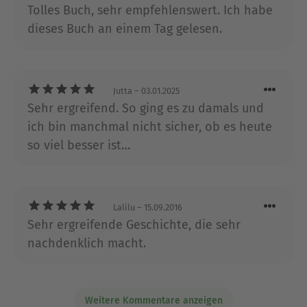
Flusskrebse".
Tolles Buch, sehr empfehlenswert. Ich habe
dieses Buch an einem Tag gelesen.
Über Rachel Simon
Rachel Simon, 1959 geboren, hat in den USA
mehrere Romane geschrieben, doch der
Jutta
– 03.01.2025
Durchbruch gelang ihr mit “Die Geschichte eines
Sehr ergreifend. So ging es zu damals und
schönen Mädchens”. Die Vorlage für dieses Buch
ich bin manchmal nicht sicher, ob es heute
lieferte ihr das Leben ihrer behinderten
so viel besser ist…
Schwester. Sie lebt mit ihrem Mann, einem
Architekten, in Delaware.
Ausblenden
Lalilu
– 15.09.2016
Sehr ergreifende Geschichte, die sehr
nachdenklich macht.
Weitere Kommentare anzeigen