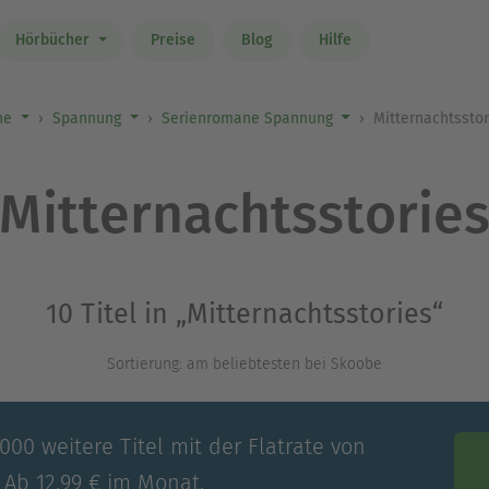
Hörbücher
Preise
Blog
Hilfe
ne
Spannung
Serienromane Spannung
Mitternachtssto
Mitternachtsstorie
10 Titel in „Mitternachtsstories“
Sortierung: am beliebtesten bei Skoobe
00 weitere Titel mit der Flatrate von
 Ab 12,99 € im Monat.