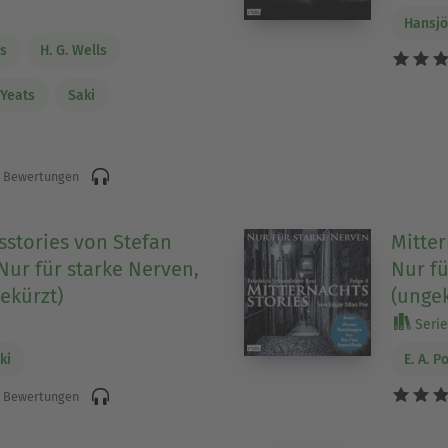
Hansjö
ns
H. G. Wells
 Yeats
Saki
 Bewertungen
sstories von Stefan
Mitter
Nur für starke Nerven,
Nur fü
ekürzt)
(ungek
Serie 
ki
E. A. P
 Bewertungen