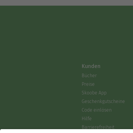
Kunden
Bücher
Preise
Skoobe App
Geschenkgutscheine
Code einlösen
Hilfe
Barrierefreiheit