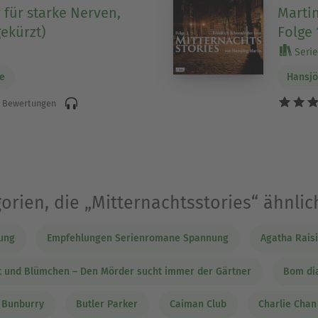
 für starke Nerven,
Martin
ekürzt)
Folge 
Serie 
e
Hansjö
 Bewertungen
orien, die „Mitternachtsstories“ ähnlic
ung
Empfehlungen Serienromane Spannung
Agatha Rais
t und Blümchen – Den Mörder sucht immer der Gärtner
Bom di
Bunburry
Butler Parker
Caiman Club
Charlie Chan