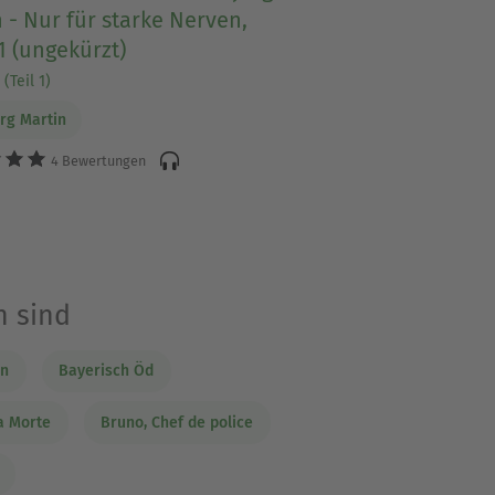
 - Nur für starke Nerven,
1 (ungekürzt)
(Teil 1)
rg Martin
4 Bewertungen
h sind
in
Bayerisch Öd
a Morte
Bruno, Chef de police