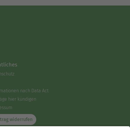
tliches
nschutz
rmationen nach Data Act
äge hier kündigen
essum
trag widerrufen