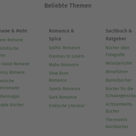
Beliebte Themen
mane & Mehr
Romance &
Sachbuch &
Spice
Ratgeber
ere Romane
Gothic Romance
Bücher über
inistische
Fotografie
her
Enemies to Lovers
Reiseberichte
l-Good-Romane
Mafia Romance
Reiseführer
ency Romane
Slow Burn
Romance
Bastelbücher
orische
besromane
Sports Romance
Bücher für die
Schwangerscha
iliensagas
Dark Romance
Achtsamkeits-
topie Bücher
Erotische Literatur
Bücher
Thermomix
Kochbücher