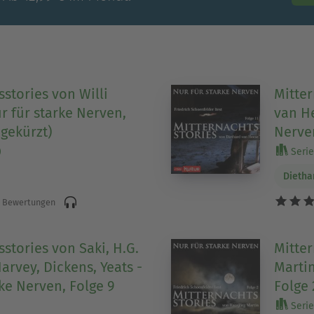
stories von Willi
Mitter
r für starke Nerven,
van He
ngekürzt)
Nerven
)
Serie 
Dietha
 Bewertungen
stories von Saki, H.G.
Mitter
Harvey, Dickens, Yeats -
Martin
ke Nerven, Folge 9
Folge 
Serie 