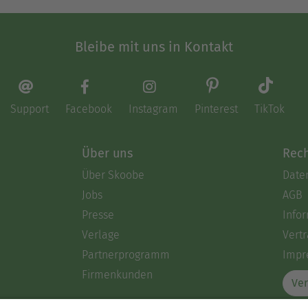
Bleibe mit uns in Kontakt
Support
Facebook
Instagram
Pinterest
TikTok
Über uns
Rech
Über Skoobe
Date
Jobs
AGB
Presse
Info
Verlage
Vertr
Partnerprogramm
Impr
Firmenkunden
Ver