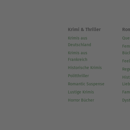
Krimi & Thriller
Ro
Krimis aus
Que
Deutschland
Fem
Krimis aus
Büc
Frankreich
Fee
Historische Krimis
Reg
Politthriller
Hist
Romantic Suspense
Lie
Lustige Krimis
Fam
Horror Bücher
Dys