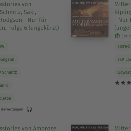
sstories von
Mitter
Schmitz, Saki,
Kiplin
Hodgson - Nur für
- Nur 
en, Folge 6 (ungekürzt)
(ungek
Serie 
ow
Horaci
Hodgson
H.P. Lo
 Schmitz
Edward
unro
dleton
 Bewertungen
sstories von Ambrose
Mitter