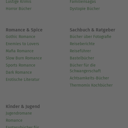
Lustige Krimis
Familiensagas
Horror Bücher
Dystopie Bücher
Romance & Spice
Sachbuch & Ratgeber
Gothic Romance
Bücher über Fotografie
Enemies to Lovers
Reiseberichte
Mafia Romance
Reiseführer
Slow Burn Romance
Bastelbücher
Sports Romance
Bücher für die
Schwangerschaft
Dark Romance
Achtsamkeits-Bücher
Erotische Literatur
Thermomix Kochbücher
Kinder & Jugend
Jugendromane
Romance
Fantasybücher für