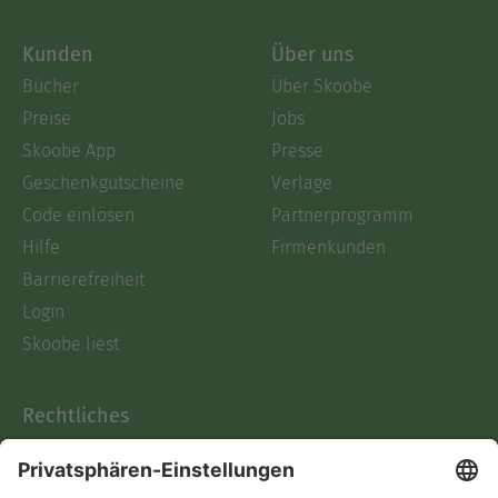
Kunden
Über uns
Bücher
Über Skoobe
Preise
Jobs
Skoobe App
Presse
Geschenkgutscheine
Verlage
Code einlösen
Partnerprogramm
Hilfe
Firmenkunden
Barrierefreiheit
Login
Skoobe liest
Rechtliches
Datenschutz
AGB