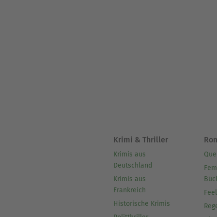
Krimi & Thriller
Ro
Krimis aus
Que
Deutschland
Fem
Krimis aus
Büc
Frankreich
Fee
Historische Krimis
Reg