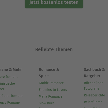
Jetzt kostenlos testen
Beliebte Themen
mane & Mehr
Romance &
Sachbuch &
Spice
Ratgeber
ere Romane
Gothic Romance
Bücher über
inistische
Fotografie
her
Enemies to Lovers
Reiseberichte
l-Good-Romane
Mafia Romance
Reiseführer
ency Romane
Slow Burn