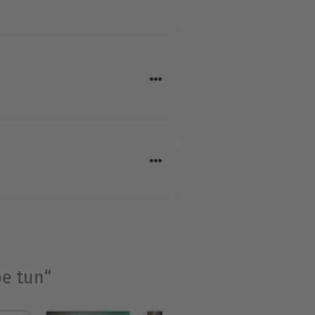
be tun“