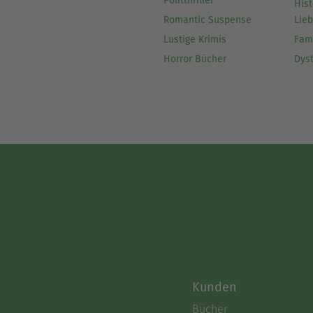
Politthriller
Hist
Romantic Suspense
Lie
Lustige Krimis
Fam
Horror Bücher
Dys
Kunden
Bücher