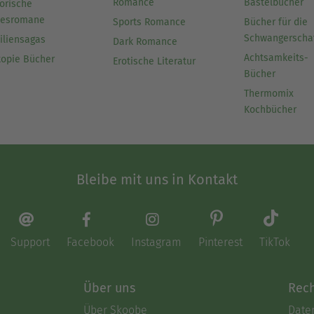
Romance
Bastelbücher
orische
besromane
Sports Romance
Bücher für die
Schwangerscha
iliensagas
Dark Romance
Achtsamkeits-
topie Bücher
Erotische Literatur
Bücher
Thermomix
Kochbücher
Bleibe mit uns in Kontakt
Support
Facebook
Instagram
Pinterest
TikTok
Über uns
Rech
Über Skoobe
Date