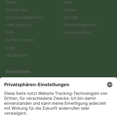
Preise
Jobs
Skoobe App
Presse
Geschenkgutscheine
Verlage
Code einlösen
Partnerprogramm
Hilfe
Firmenkunden
Barrierefreiheit
Login
Skoobe liest
Rechtliches
Datenschutz
AGB
Informationen nach Data
Act
Verträge hier kündigen
Impressum