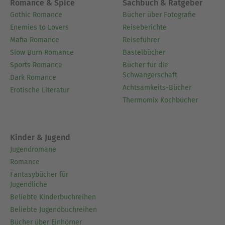
Romance & Spice
Sachbuch & Ratgeber
Gothic Romance
Bücher über Fotografie
Enemies to Lovers
Reiseberichte
Mafia Romance
Reiseführer
Slow Burn Romance
Bastelbücher
Sports Romance
Bücher für die
Schwangerschaft
Dark Romance
Achtsamkeits-Bücher
Erotische Literatur
Thermomix Kochbücher
Kinder & Jugend
Jugendromane
Romance
Fantasybücher für
Jugendliche
Beliebte Kinderbuchreihen
Beliebte Jugendbuchreihen
Bücher über Einhörner