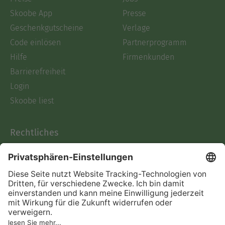
Skoobe App
Presse
Geschenkgutscheine
Verlage
Code einlösen
Partnerprogramm
Hilfe
Firmenkunden
Barrierefreiheit
Login
Skoobe liest
Rechtliches
Datenschutz
AGB
Informationen nach Data
Act
Verträge hier kündigen
Impressum