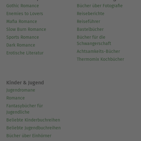
Gothic Romance
Bücher über Fotografie
Enemies to Lovers
Reiseberichte
Mafia Romance
Reiseführer
Slow Burn Romance
Bastelbücher
Sports Romance
Bücher für die
Schwangerschaft
Dark Romance
Achtsamkeits-Bücher
Erotische Literatur
Thermomix Kochbücher
Kinder & Jugend
Jugendromane
Romance
Fantasybücher für
Jugendliche
Beliebte Kinderbuchreihen
Beliebte Jugendbuchreihen
Bücher über Einhörner