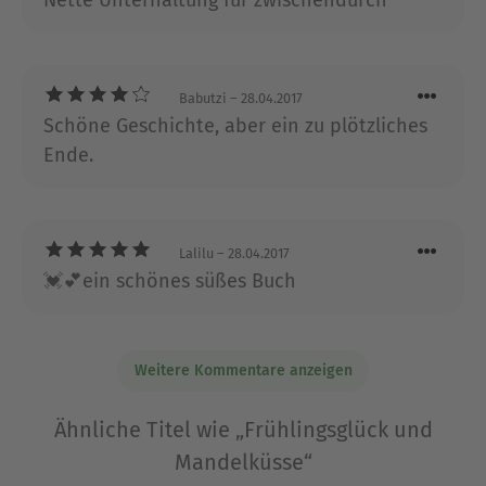
lebt mit ihrem Mann und ihren zwei Kindern in
einem kleinen Ort in Niederösterreich.
Ausblenden
Babutzi
– 28.04.2017
Schöne Geschichte, aber ein zu plötzliches
Ende.
Lalilu
– 28.04.2017
💓💕ein schönes süßes Buch
Weitere Kommentare anzeigen
Ähnliche Titel wie „Frühlingsglück und
Mandelküsse“