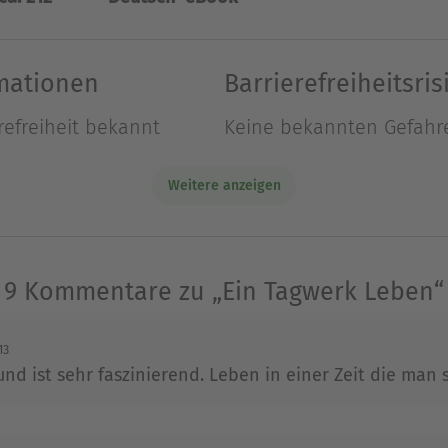
chs als Älteste von fünf Geschwistern bei Leutkir
sie als Magd in Stellung, bis die Mutter starb un
rmationen
Barrierefreiheitsris
h ihre Schwester heiratete, übernahm den Hof, un
refreiheit bekannt
Keine bekannten Gefahr
als Magd. Heute genießt sie ihren Ruhestand.
Ausblenden
Weitere anzeigen
9 Kommentare zu „Ein Tagwerk Leben“
13
 und ist sehr faszinierend. Leben in einer Zeit die man