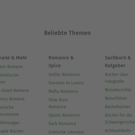
Beliebte Themen
mane & Mehr
Romance &
Sachbuch &
Spice
Ratgeber
ere Romane
Gothic Romance
Bücher über
inistische
Fotografie
her
Enemies to Lovers
Reiseberichte
l-Good-Romane
Mafia Romance
Reiseführer
ency Romane
Slow Burn
Romance
Bastelbücher
orische
besromane
Sports Romance
Bücher für die
Schwangerscha
iliensagas
Dark Romance
Achtsamkeits-
topie Bücher
Erotische Literatur