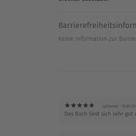
Über Dora Prinz
Dora Prinz, geboren 1919, wu
Besuch der Volksschule ging 
Barrierefreiheitsinfo
Haushalt führen musste. Doc
Keine Information zur Barrie
wechselnden Bauern wieder 
Lythanne
– 15.09.20
Das Buch liest sich sehr gut