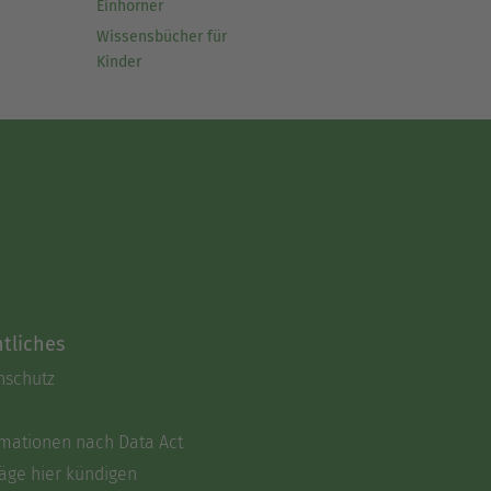
Einhörner
Wissensbücher für
Kinder
tliches
nschutz
rmationen nach Data Act
äge hier kündigen