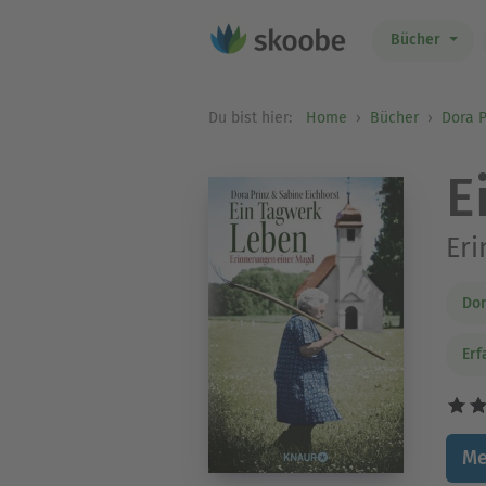
Bücher
Du bist hier:
Home
Bücher
Dora P
E
Er
Dor
Erf
Me