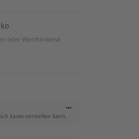
ch im Allgäu auf. Nach dem
d sie dem Vater den
iko
d Dora Prinz arbeitete bei
en oder Warnhinweise
 sich kaum vorstellen kann.