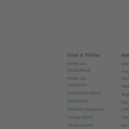
Krimi & Thriller
Ro
Krimis aus
Que
Deutschland
Fem
Krimis aus
Büc
Frankreich
Fee
Historische Krimis
Reg
Politthriller
Hist
Romantic Suspense
Lie
Lustige Krimis
Fam
Horror Bücher
Dys