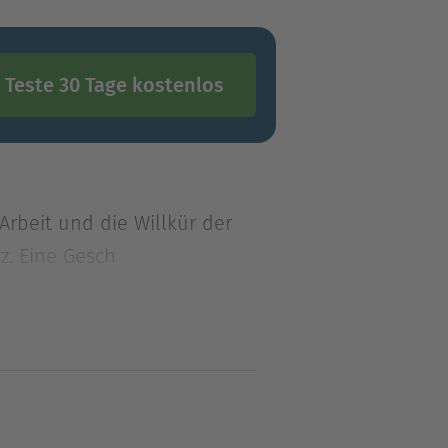
Teste 30 Tage kostenlos
 Arbeit und die Willkür der
lz. Eine Gesch
 Arbeit und die Willkür der
lz. Eine Geschichte von der
önnen, das Leben.Ein Tagwerk