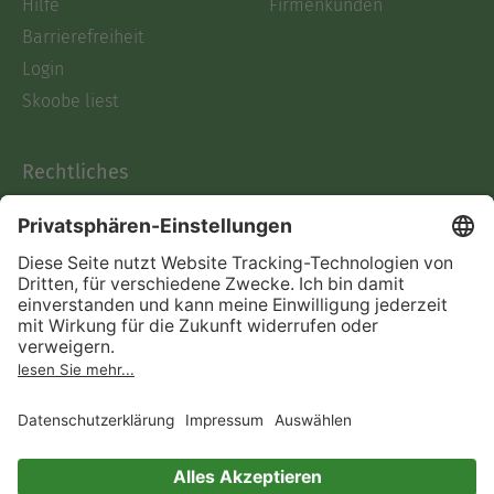
Hilfe
Firmenkunden
Barrierefreiheit
Login
Skoobe liest
Rechtliches
Datenschutz
AGB
Informationen nach Data
Act
Verträge hier kündigen
Impressum
Vertrag widerrufen