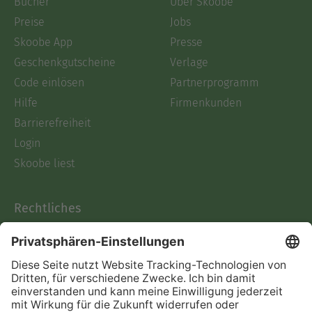
Bücher
Über Skoobe
Preise
Jobs
Skoobe App
Presse
Geschenkgutscheine
Verlage
Code einlösen
Partnerprogramm
Hilfe
Firmenkunden
Barrierefreiheit
Login
Skoobe liest
Rechtliches
Datenschutz
AGB
Informationen nach Data
Act
Verträge hier kündigen