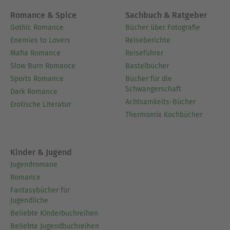
Romance & Spice
Sachbuch & Ratgeber
Gothic Romance
Bücher über Fotografie
Enemies to Lovers
Reiseberichte
Mafia Romance
Reiseführer
Slow Burn Romance
Bastelbücher
Sports Romance
Bücher für die
Schwangerschaft
Dark Romance
Achtsamkeits-Bücher
Erotische Literatur
Thermomix Kochbücher
Kinder & Jugend
Jugendromane
Romance
Fantasybücher für
Jugendliche
Beliebte Kinderbuchreihen
Beliebte Jugendbuchreihen