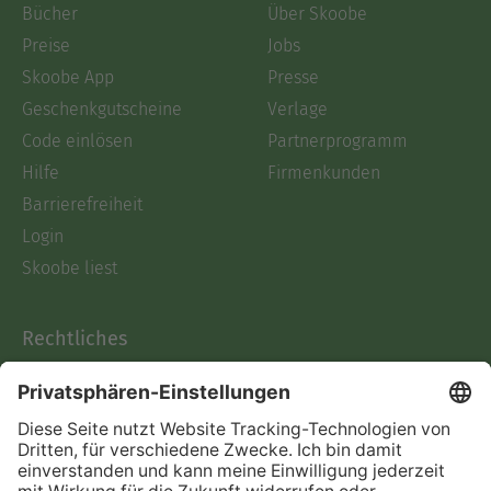
Bücher
Über Skoobe
Preise
Jobs
Skoobe App
Presse
Geschenkgutscheine
Verlage
Code einlösen
Partnerprogramm
Hilfe
Firmenkunden
Barrierefreiheit
Login
Skoobe liest
Rechtliches
Datenschutz
AGB
Informationen nach Data
Act