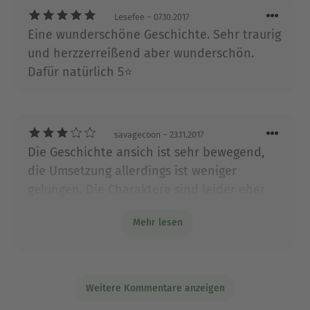
Lesefee
– 07.10.2017
Eine wunderschöne Geschichte. Sehr traurig
und herzzerreißend aber wunderschön.
Dafür natürlich 5⭐️
savagecoon
– 23.11.2017
Die Geschichte ansich ist sehr bewegend,
die Umsetzung allerdings ist weniger
gelungen. Die Charaktere sind leider eher
oberflächlich geschildert, Formulierungen
Mehr lesen
klingen teilweise übermäßig weihevoll und
sehr gekünstelt, und außerdem frage ich
mich, wieso niemand im Verlag die diversen
Rechtschreib- und Grammatikfehler
Weitere Kommentare anzeigen
bemerkt hat.