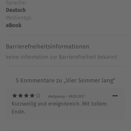
weiß, dass sie dabei nicht nur sich selbst, sondern
Sprache:
auch ihre Familie in große Gefahr bringt. Denn es
Deutsch
ist Krieg und der kleine Daniel ist geflohen.
Medientyp:
eBook
Ausblenden
Barrierefreiheitsinformationen
keine Information zur Barrierefreiheit bekannt
5 Kommentare zu „Vier Sommer lang“
Andyjessy
– 08.10.2017
Kurzweilig und ereignisreich. Mit tollem
Ende.