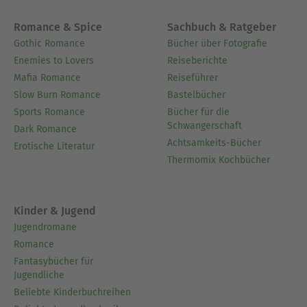
Romance & Spice
Sachbuch & Ratgeber
Gothic Romance
Bücher über Fotografie
Enemies to Lovers
Reiseberichte
Mafia Romance
Reiseführer
Slow Burn Romance
Bastelbücher
Sports Romance
Bücher für die
Schwangerschaft
Dark Romance
Achtsamkeits-Bücher
Erotische Literatur
Thermomix Kochbücher
Kinder & Jugend
Jugendromane
Romance
Fantasybücher für
Jugendliche
Beliebte Kinderbuchreihen