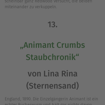
scheinbar ganz Redwood versucht, die beiden
miteinander zu verkuppeln.
13.
„Animant Crumbs
Staubchronik“
von Lina Rina
(Sternensand)
England, 1890. Die Einzelgängerin Animant ist ein
echter Bücherwurm und hält gar nichts davon,