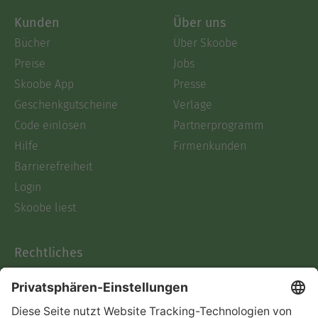
Kunden
Über uns
Bücher
Über Skoobe
Preise
Jobs
Skoobe App
Presse
Geschenkgutscheine
Verlage
Code einlösen
Partnerprogramm
Hilfe
Firmenkunden
Barrierefreiheit
Login
Skoobe liest
Rechtliches
Datenschutz
AGB
Informationen nach Data