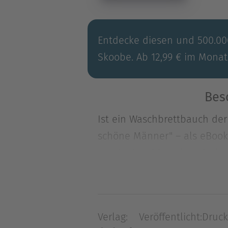
Entdecke diesen und 500.000
Skoobe. Ab 12,99 € im Monat
Bes
Ist ein Waschbrettbauch der 
schöne Männer" – als eBook 
Ist ein Waschbrettbauch der 
schöne Männer" – als eBook b
immer unter Dampf: Überstu
kündigt sie … und findet si
Verlag:
Veröffentlicht:
Druck
jettet sie von Mailand nach