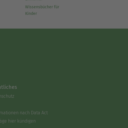
Wissensbücher für
Kinder
tliches
nschutz
rmationen nach Data Act
äge hier kündigen