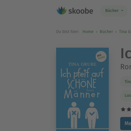
Bücher
Du bist hier:
Home
Bücher
Tina 
I
Ro
Tin
Lus
Me