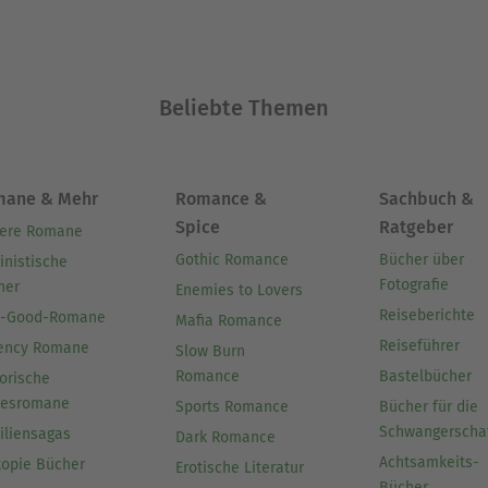
Beliebte Themen
mane & Mehr
Romance &
Sachbuch &
Spice
Ratgeber
ere Romane
Gothic Romance
Bücher über
inistische
Fotografie
her
Enemies to Lovers
Reiseberichte
l-Good-Romane
Mafia Romance
Reiseführer
ency Romane
Slow Burn
Romance
Bastelbücher
orische
besromane
Sports Romance
Bücher für die
Schwangerscha
iliensagas
Dark Romance
Achtsamkeits-
topie Bücher
Erotische Literatur
Bücher