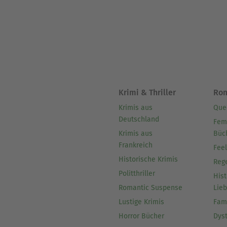
Krimi & Thriller
Ro
Krimis aus
Que
Deutschland
Fem
Krimis aus
Büc
Frankreich
Fee
Historische Krimis
Reg
Politthriller
Hist
Romantic Suspense
Lie
Lustige Krimis
Fam
Horror Bücher
Dys