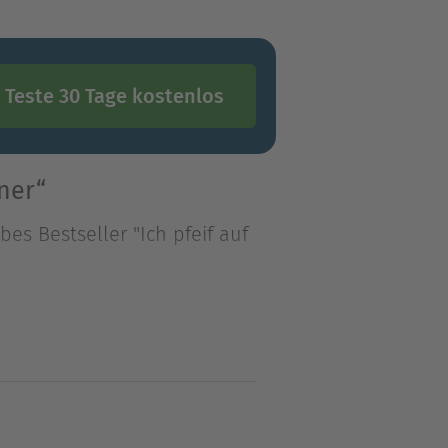
Teste 30 Tage kostenlos
ner“
es Bestseller "Ich pfeif auf
es Bestseller "Ich pfeif auf
bitte!" Linda steht wie
ur nervt! Kurzentschlossen
in eines Modefotografen
der Schönen und noch