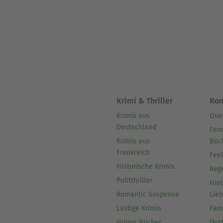
Krimi & Thriller
Ro
Krimis aus
Que
Deutschland
Fem
Krimis aus
Büc
Frankreich
Fee
Historische Krimis
Reg
Politthriller
Hist
Romantic Suspense
Lie
Lustige Krimis
Fam
Horror Bücher
Dys