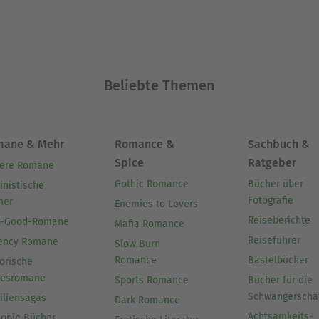
Beliebte Themen
mane & Mehr
Romance &
Sachbuch &
Spice
Ratgeber
ere Romane
Gothic Romance
Bücher über
inistische
Fotografie
her
Enemies to Lovers
Reiseberichte
l-Good-Romane
Mafia Romance
Reiseführer
ency Romane
Slow Burn
Romance
Bastelbücher
orische
besromane
Sports Romance
Bücher für die
Schwangerscha
iliensagas
Dark Romance
Achtsamkeits-
topie Bücher