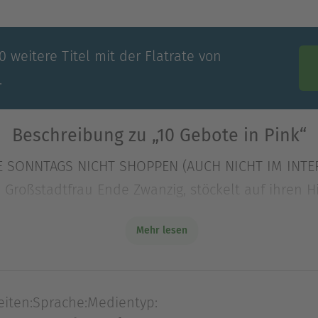
 weitere Titel mit der Flatrate von
.
Beschreibung zu „10 Gebote in Pink“
RDE SONNTAGS NICHT SHOPPEN (AUCH NICHT IM INTE
, Großstadtfrau Ende Zwanzig, stöckelt auf ihren 
Mehr lesen
RDE SONNTAGS NICHT SHOPPEN (AUCH NICHT IM INTE
, Großstadtfrau Ende Zwanzig, stöckelt auf ihren 
skus beschließt sie jedoch, ihrem Leben ein wenig
eiten:
Sprache:
Medientyp:
den echten zehn Geboten leitet sie ihre ganz ei