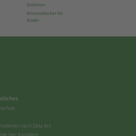
Einhörner
Wissensbücher für
Kinder
tliches
nschutz
rmationen nach Data Act
äge hier kündigen