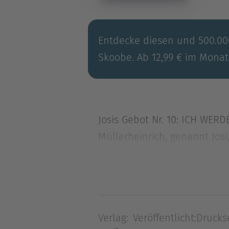
Entdecke diesen und 500.000
Skoobe. Ab 12,99 € im Monat
Josis Gebot Nr. 10: ICH WE
Müllerheinrich, genannt Josi
Inspiri
Josis Gebot Nr. 10: ICH WE
Müllerheinrich, genannt Josi
Inspiriert von Papst Franzi
Verlag:
Veröffentlicht:
Drucks
einzuhauchen. Der Weg: Aus 