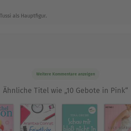
kino. Nach Veröffentlichung ihrer ersten Werke al
ussi als Hauptfigur.
er Romane. erschienen. Und weitere sind schon im
onrat
Ausblenden
Weitere Kommentare anzeigen
Ähnliche Titel wie „10 Gebote in Pink“