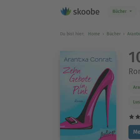
Bücher
Du bist hier:
Home
Bücher
Arantx
1
Ro
Ara
Lus
Me