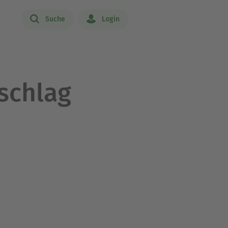
Suche
Login
nschlag