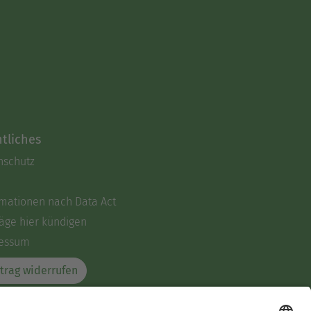
tliches
nschutz
rmationen nach Data Act
äge hier kündigen
essum
trag widerrufen