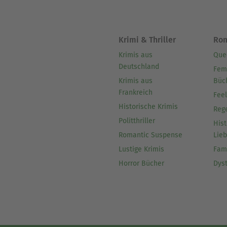
Krimi & Thriller
Ro
Krimis aus
Que
Deutschland
Fem
Krimis aus
Büc
Frankreich
Fee
Historische Krimis
Reg
Politthriller
Hist
Romantic Suspense
Lie
Lustige Krimis
Fam
Horror Bücher
Dys