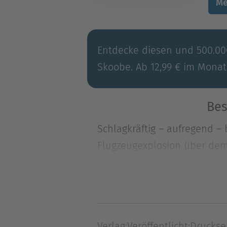
Me
Entdecke diesen und 500.000
Skoobe. Ab 12,99 € im Monat
Bes
Schlagkräftig – aufregend – 
Flugzeugexplosion über dem 
Schlagkräftig – aufregend – 
Flugzeugexplosion über dem 
Unfall? Da bezichtigt überr
Beweislage spricht dagegen
Verlag:
Veröffentlicht:
Druckse