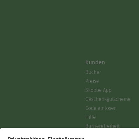
Kunden
Bücher
Preise
Skoobe App
Geschenkgutscheine
Code einlösen
Hilfe
Barrierefreiheit
Login