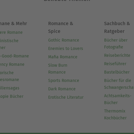
mane & Mehr
Romance &
Sachbuch &
Spice
Ratgeber
ere Romane
Gothic Romance
Bücher über
inistische
Fotografie
her
Enemies to Lovers
Reiseberichte
l-Good-Romane
Mafia Romance
Reiseführer
ency Romane
Slow Burn
Romance
Bastelbücher
orische
besromane
Sports Romance
Bücher für die
Schwangerscha
iliensagas
Dark Romance
Achtsamkeits-
topie Bücher
Erotische Literatur
Bücher
Thermomix
Kochbücher