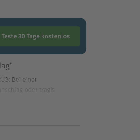
Teste 30 Tage kostenlos
lag“
UB: Bei einer
anschlag oder tragis
UB: Bei einer
anschlag oder tragischer
ter der Tat! Doch die
ähren muss, versuchen