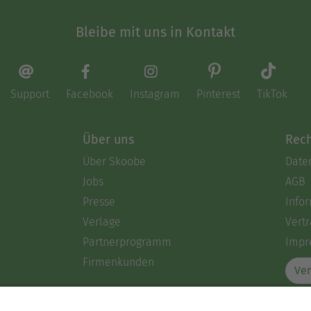
Bleibe mit uns in Kontakt
Support
Facebook
Instagram
Pinterest
TikTok
Über uns
Rech
Über Skoobe
Date
Jobs
AGB
Presse
Info
Verlage
Vertr
Partnerprogramm
Impr
Firmenkunden
Ver