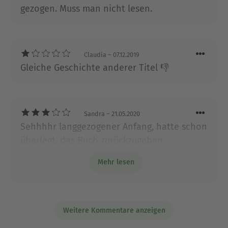
gezogen. Muss man nicht lesen.
Claudia
– 07.12.2019
Gleiche Geschichte anderer Titel 👎
Sandra
– 21.05.2020
Sehhhhr langgezogener Anfang, hatte schon
überlegt, das Buch zurückzugeben.
Spannender wurde es ungefähr ab der
Mehr lesen
Mitte. Aber dann alles sehr kurz....
Weitere Kommentare anzeigen