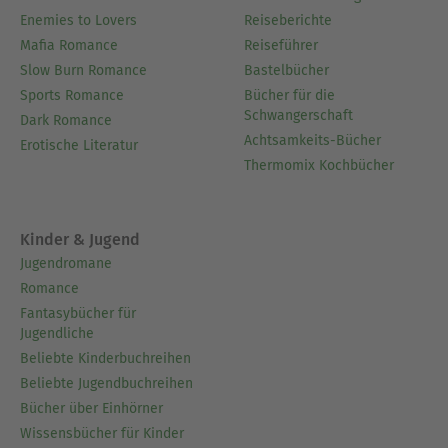
Enemies to Lovers
Reiseberichte
Mafia Romance
Reiseführer
Slow Burn Romance
Bastelbücher
Sports Romance
Bücher für die
Schwangerschaft
Dark Romance
Achtsamkeits-Bücher
Erotische Literatur
Thermomix Kochbücher
Kinder & Jugend
Jugendromane
Romance
Fantasybücher für
Jugendliche
Beliebte Kinderbuchreihen
Beliebte Jugendbuchreihen
Bücher über Einhörner
Wissensbücher für Kinder