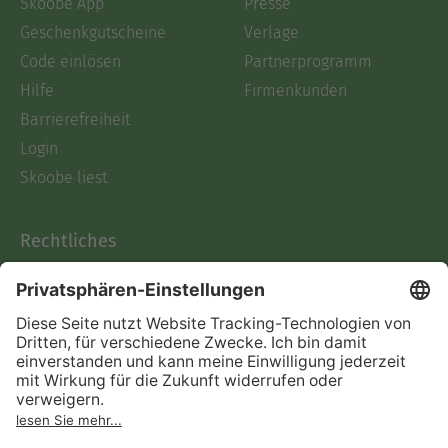
Skoobe App
Presse
Geschenkgutscheine
Verlage
Code einlösen
Partnerprogramm
Hilfe
Firmenkunden
Barrierefreiheit
Login
Skoobe liest
Rechtliches
Datenschutz
AGB
Informationen nach Data
Act
Verträge hier kündigen
Impressum