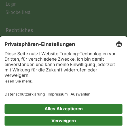
Login
Skoobe liest
Rechtliches
Datenschutz
AGB
Informationen nach Data
Act
Verträge hier kündigen
Impressum
Vertrag widerrufen
Immer ein gutes Buch