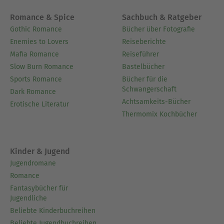
Romance & Spice
Sachbuch & Ratgeber
Gothic Romance
Bücher über Fotografie
Enemies to Lovers
Reiseberichte
Mafia Romance
Reiseführer
Slow Burn Romance
Bastelbücher
Sports Romance
Bücher für die
Schwangerschaft
Dark Romance
Achtsamkeits-Bücher
Erotische Literatur
Thermomix Kochbücher
Kinder & Jugend
Jugendromane
Romance
Fantasybücher für
Jugendliche
Beliebte Kinderbuchreihen
Beliebte Jugendbuchreihen