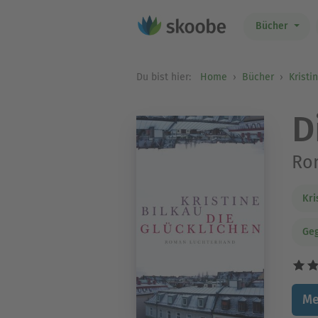
Bücher
Du bist hier:
Home
Bücher
Kristi
D
Ro
Kri
Geg
Me