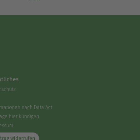
tliches
nschutz
rmationen nach Data Act
äge hier kündigen
essum
trag widerrufen