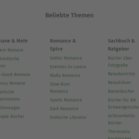
Beliebte Themen
mane & Mehr
Romance &
Sachbuch &
Spice
Ratgeber
ere Romane
Gothic Romance
Bücher über
inistische
Fotografie
her
Enemies to Lovers
Reiseberichte
l-Good-Romane
Mafia Romance
Reiseführer
ency Romane
Slow Burn
Romance
Bastelbücher
orische
besromane
Sports Romance
Bücher für die
Schwangerscha
iliensagas
Dark Romance
Achtsamkeits-
topie Bücher
Erotische Literatur
Bücher
Thermomix
Kochbücher