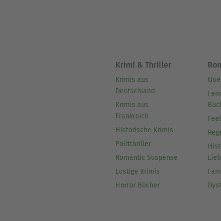
Krimi & Thriller
Ro
Krimis aus
Que
Deutschland
Fem
Krimis aus
Büc
Frankreich
Fee
Historische Krimis
Reg
Politthriller
Hist
Romantic Suspense
Lie
Lustige Krimis
Fam
Horror Bücher
Dys