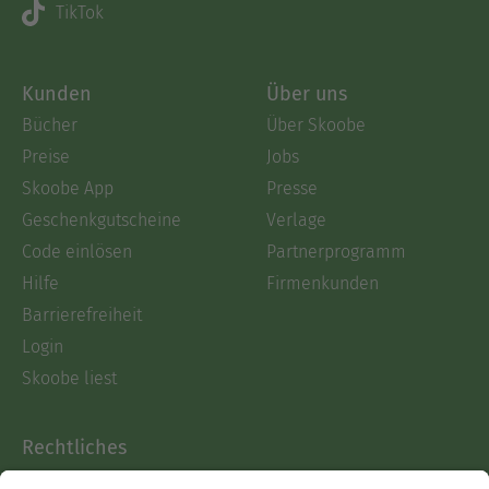
TikTok
Kunden
Über uns
Bücher
Über Skoobe
Preise
Jobs
Skoobe App
Presse
Geschenkgutscheine
Verlage
Code einlösen
Partnerprogramm
Hilfe
Firmenkunden
Barrierefreiheit
Login
Skoobe liest
Rechtliches
Datenschutz