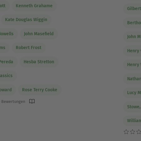
ott
Kenneth Grahame
Gilber
Kate Douglas Wiggin
Bertho
Howells
John Masefield
John M
ams
Robert Frost
Henry 
 Pereda
Hesba Stretton
Henry 
assics
Nathan
Howard
Rose Terry Cooke
Lucy 
 Bewertungen
Stowe,
Willia