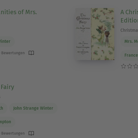
anities of Mrs.
A Chri
Editio
Christmas
inter
Mrs. M
 Bewertungen
France
 Fairy
s
th
John Strange Winter
ompton
 Bewertungen