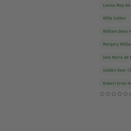
Louisa May Alc
Willa Cather
William Dean 
Margery Willi
José María de
Golden Deer Cl
Robert Ervin 
0