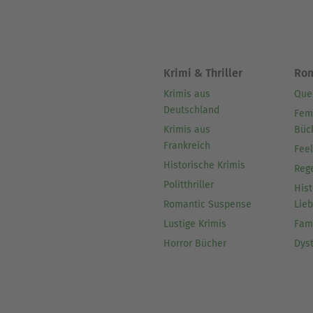
Krimi & Thriller
Ro
Krimis aus
Que
Deutschland
Fem
Krimis aus
Büc
Frankreich
Fee
Historische Krimis
Reg
Politthriller
Hist
Romantic Suspense
Lie
Lustige Krimis
Fam
Horror Bücher
Dys