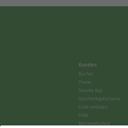
Kunden
Bücher
Preise
Skoobe App
Geschenkgutscheine
Code einlösen
Hilfe
Barrierefreiheit