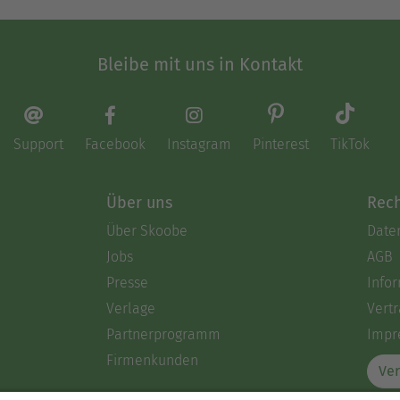
Bleibe mit uns in Kontakt
Support
Facebook
Instagram
Pinterest
TikTok
Über uns
Rech
Über Skoobe
Date
Jobs
AGB
Presse
Info
Verlage
Vertr
Partnerprogramm
Impr
Firmenkunden
Ver