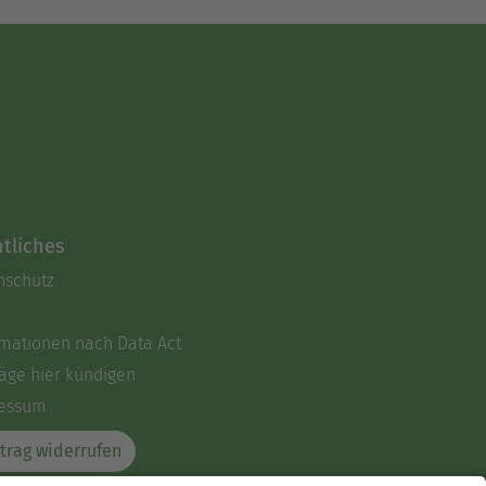
tliches
nschutz
rmationen nach Data Act
äge hier kündigen
essum
trag widerrufen