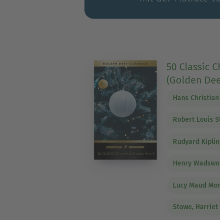
50 Classic C
(Golden Dee
Hans Christia
Robert Louis 
Rudyard Kipli
Henry Wadswor
Lucy Maud Mo
Stowe, Harriet