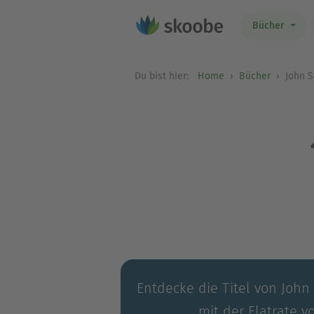
Bücher
Du bist hier:
Home
Bücher
John S
Entdecke die Titel von John
mit der Flatrate v