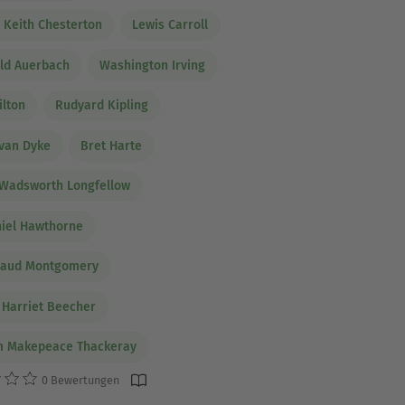
t Keith Chesterton
Lewis Carroll
ld Auerbach
Washington Irving
ilton
Rudyard Kipling
van Dyke
Bret Harte
Wadsworth Longfellow
iel Hawthorne
Maud Montgomery
 Harriet Beecher
m Makepeace Thackeray
0 Bewertungen