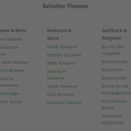
Beliebte Themen
mane & Mehr
Romance &
Sachbuch &
Spice
Ratgeber
ere Romane
Gothic Romance
Bücher über
inistische
Fotografie
her
Enemies to Lovers
Reiseberichte
l-Good-Romane
Mafia Romance
Reiseführer
ency Romane
Slow Burn
Romance
Bastelbücher
orische
besromane
Sports Romance
Bücher für die
Schwangerscha
iliensagas
Dark Romance
Achtsamkeits-
topie Bücher
Erotische Literatur
Bücher
Thermomix
Kochbücher