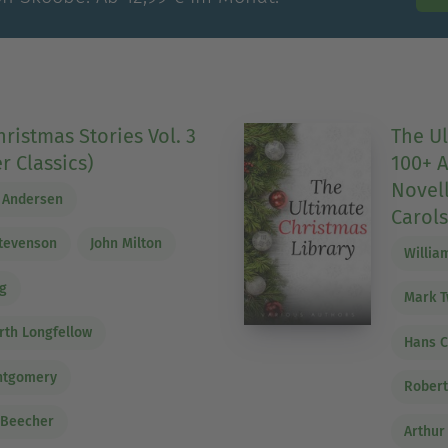
hristmas Stories Vol. 3
The Ul
r Classics)
100+ A
Novell
n Andersen
Carols
Stevenson
John Milton
Willia
ng
Mark T
th Longfellow
Hans C
ntgomery
Robert
 Beecher
Arthur