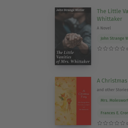
The Little V
Whittaker
A Novel
John Strange W
0
A Christmas
and other Storie
Mrs. Moleswor
Frances E. Cr
0