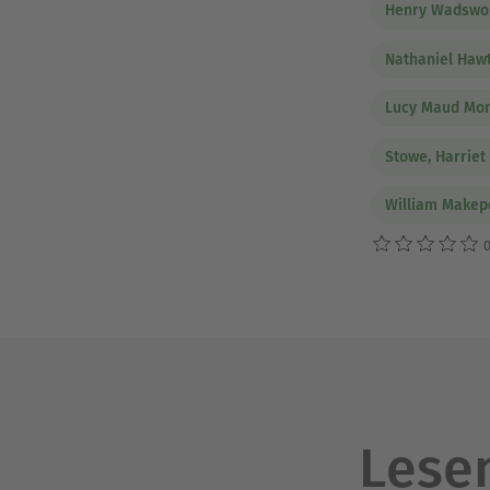
Henry Wadswor
Nathaniel Haw
Lucy Maud Mo
Stowe, Harriet
William Makep
0
Lesen