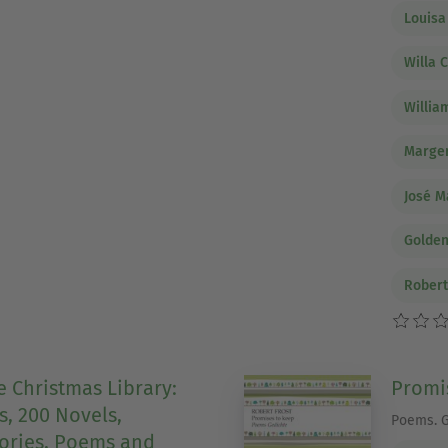
Louisa
Willa 
Willia
Marger
José M
Golden
Robert
e Christmas Library:
Promi
s, 200 Novels,
Poems. G
tories, Poems and