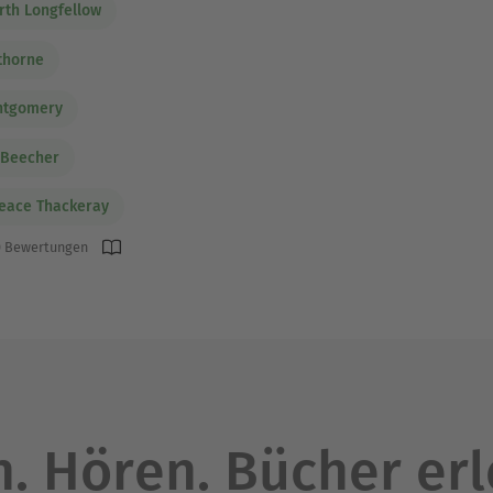
th Longfellow
thorne
ntgomery
 Beecher
eace Thackeray
 Bewertungen
. Hören. Bücher er