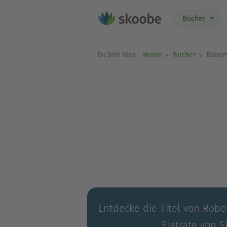
Bücher
Du bist hier:
Home
Bücher
Robert
Entdecke die Titel von Rober
Flatrate von S