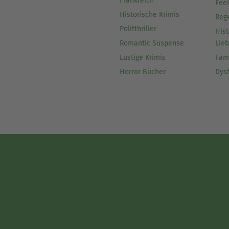
Frankreich
Fee
Historische Krimis
Reg
Politthriller
Hist
Romantic Suspense
Lie
Lustige Krimis
Fam
Horror Bücher
Dys