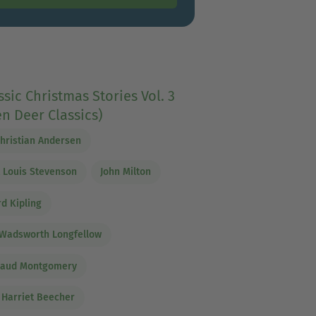
ssic Christmas Stories Vol. 3
n Deer Classics)
hristian Andersen
 Louis Stevenson
John Milton
d Kipling
Wadsworth Longfellow
Maud Montgomery
 Harriet Beecher