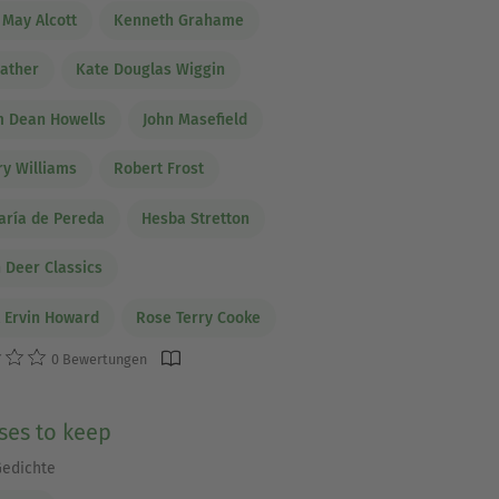
 May Alcott
Kenneth Grahame
Cather
Kate Douglas Wiggin
m Dean Howells
John Masefield
y Williams
Robert Frost
aría de Pereda
Hesba Stretton
 Deer Classics
 Ervin Howard
Rose Terry Cooke
0 Bewertungen
ses to keep
edichte