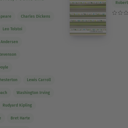
Robert
speare
Charles Dickens
Leo Tolstoi
n Andersen
Stevenson
Doyle
Chesterton
Lewis Carroll
bach
Washington Irving
Rudyard Kipling
e
Bret Harte