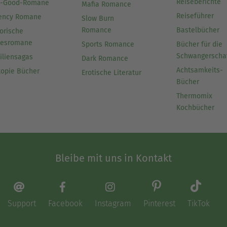
Reiseberichte
l-Good-Romane
Mafia Romance
Reiseführer
ency Romane
Slow Burn
Romance
Bastelbücher
orische
besromane
Sports Romance
Bücher für die
Schwangerscha
iliensagas
Dark Romance
Achtsamkeits-
topie Bücher
Erotische Literatur
Bücher
Thermomix
Kochbücher
Bleibe mit uns in Kontakt
Support
Facebook
Instagram
Pinterest
TikTok