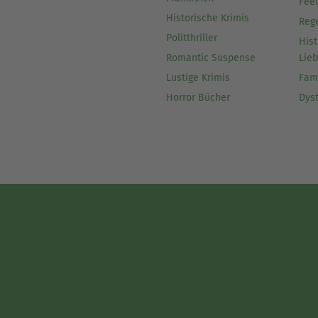
Fee
Historische Krimis
Reg
Politthriller
Hist
Romantic Suspense
Lie
Lustige Krimis
Fam
Horror Bücher
Dys