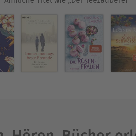
Ähnliche Titel wie „Der Teezauberer“
. Hören. Bücher er