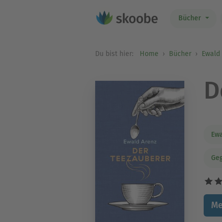
Bücher
Du bist hier:
Home
Bücher
Ewald
D
Ewa
Geg
Me