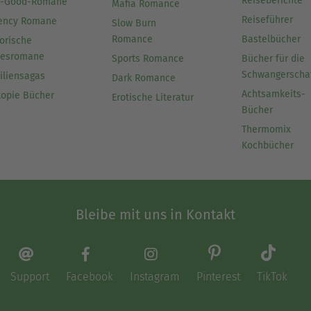
Reiseberichte
l-Good-Romane
Mafia Romance
Reiseführer
ency Romane
Slow Burn
Romance
Bastelbücher
orische
besromane
Sports Romance
Bücher für die
Schwangerscha
iliensagas
Dark Romance
Achtsamkeits-
topie Bücher
Erotische Literatur
Bücher
Thermomix
Kochbücher
Bleibe mit uns in Kontakt
Support
Facebook
Instagram
Pinterest
TikTok