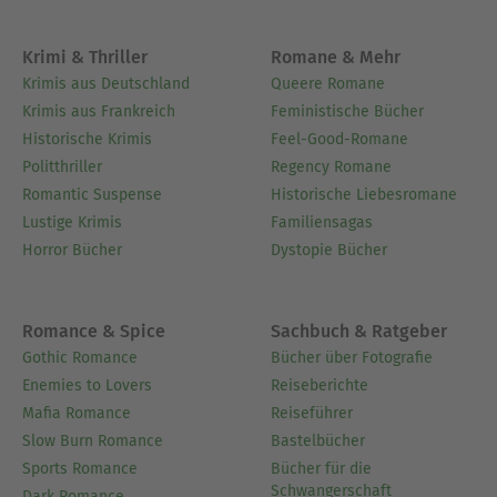
Krimi & Thriller
Romane & Mehr
Krimis aus Deutschland
Queere Romane
Krimis aus Frankreich
Feministische Bücher
Historische Krimis
Feel-Good-Romane
Politthriller
Regency Romane
Romantic Suspense
Historische Liebesromane
Lustige Krimis
Familiensagas
Horror Bücher
Dystopie Bücher
Romance & Spice
Sachbuch & Ratgeber
Gothic Romance
Bücher über Fotografie
Enemies to Lovers
Reiseberichte
Mafia Romance
Reiseführer
Slow Burn Romance
Bastelbücher
Sports Romance
Bücher für die
Schwangerschaft
Dark Romance