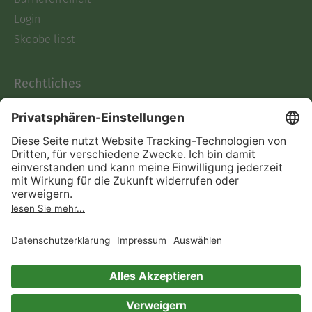
Login
Skoobe liest
Rechtliches
Datenschutz
AGB
Informationen nach Data
Act
Verträge hier kündigen
Impressum
Vertrag widerrufen
Immer ein gutes Buch