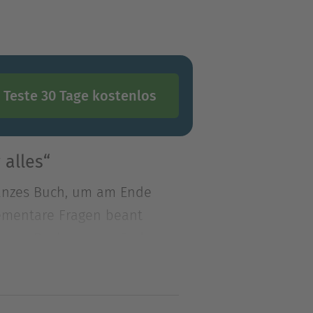
Teste 30 Tage kostenlos
 alles“
 ganzes Buch, um am Ende
lementare Fragen beant
 ganzes Buch, um am Ende
lementare Fragen
 Jüngsten Gericht. Dieter
 dem Schöpfer,