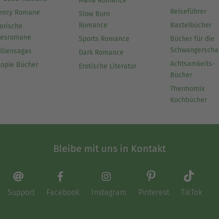
Mafia Romance
Reiseführer
ency Romane
Slow Burn
Romance
Bastelbücher
orische
besromane
Sports Romance
Bücher für die
Schwangerscha
iliensagas
Dark Romance
Achtsamkeits-
topie Bücher
Erotische Literatur
Bücher
Thermomix
Kochbücher
Bleibe mit uns in Kontakt
Support
Facebook
Instagram
Pinterest
TikTok