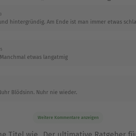
3
und hintergründig. Am Ende ist man immer etwas schla
15
. Manchmal etwas langatmig
Nuhr Blödsinn. Nuhr nie wieder.
Weitere Kommentare anzeigen
he Titel wie „Der ultimative Ratgeber für