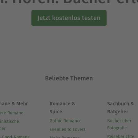
Jetzt kostenlos testen
Beliebte Themen
mane & Mehr
Romance &
Sachbuch &
Spice
Ratgeber
ere Romane
Gothic Romance
Bücher über
inistische
Fotografie
her
Enemies to Lovers
Reiseberichte
l-Good-Romane