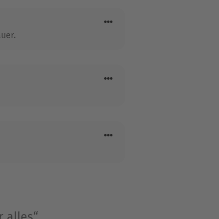
uer.
 alles“