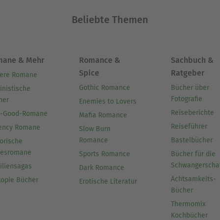
Beliebte Themen
mane & Mehr
Romance &
Sachbuch &
Spice
Ratgeber
ere Romane
Gothic Romance
Bücher über
inistische
Fotografie
her
Enemies to Lovers
Reiseberichte
l-Good-Romane
Mafia Romance
Reiseführer
ency Romane
Slow Burn
Romance
Bastelbücher
orische
besromane
Sports Romance
Bücher für die
Schwangerscha
iliensagas
Dark Romance
Achtsamkeits-
topie Bücher
Erotische Literatur
Bücher
Thermomix
Kochbücher