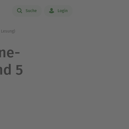
Suche
Login
 Lesung)
ine-
nd 5