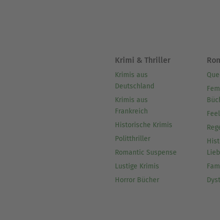
Krimi & Thriller
Ro
Krimis aus
Que
Deutschland
Fem
Krimis aus
Büc
Frankreich
Fee
Historische Krimis
Reg
Politthriller
Hist
Romantic Suspense
Lie
Lustige Krimis
Fam
Horror Bücher
Dys