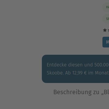
H
S
M
Entdecke diesen und 500.000
Skoobe. Ab 12,99 € im Monat
Beschreibung zu „B