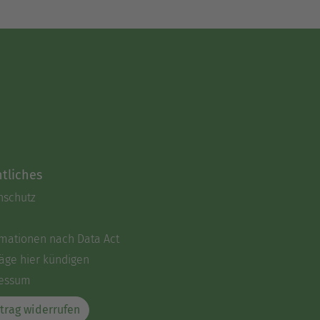
tliches
nschutz
rmationen nach Data Act
äge hier kündigen
essum
trag widerrufen