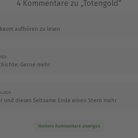
4 Kommentare zu „Totengold“
 lebt mit seiner Familie im oberhessischen Vogels
d Hessen faszinierten den lesebegeisterten Dani
 kaum aufhören zu lesen
anz-Fan – und schließlich selbst Autor. Als er ei
rrascht von der Reaktion des Verlags: Ob er sich 
2025
zu übernehmen? Daraus entstand die Todesmelodie
hichte. Gerne mehr
Ausblenden
04.2026
ei und dieses Seltsame Ende einen Stern mehr
Weitere Kommentare anzeigen