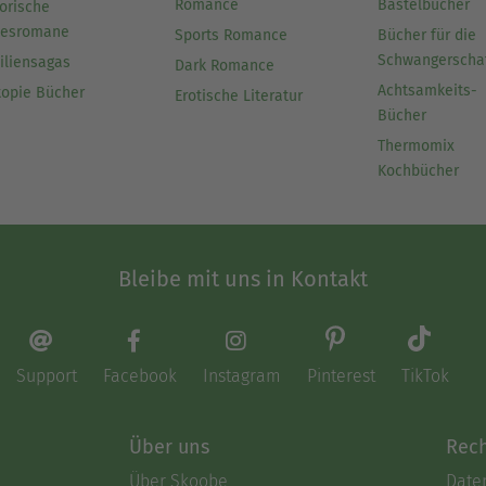
Romance
Bastelbücher
orische
besromane
Sports Romance
Bücher für die
Schwangerscha
iliensagas
Dark Romance
Achtsamkeits-
topie Bücher
Erotische Literatur
Bücher
Thermomix
Kochbücher
Bleibe mit uns in Kontakt
Support
Facebook
Instagram
Pinterest
TikTok
Über uns
Rech
Über Skoobe
Date