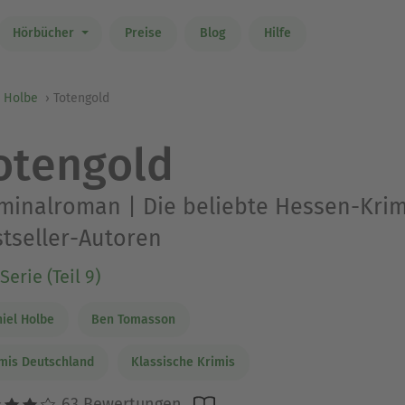
Hörbücher
Preise
Blog
Hilfe
l Holbe
Totengold
otengold
minalroman | Die beliebte Hessen-Krim
tseller-Autoren
Serie (Teil 9)
iel Holbe
Ben Tomasson
mis Deutschland
Klassische Krimis
63 Bewertungen