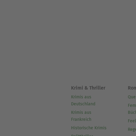
Krimi & Thriller
Ro
Krimis aus
Que
Deutschland
Fem
Krimis aus
Büc
Frankreich
Fee
Historische Krimis
Reg