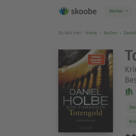
Bücher
Du bist hier:
Home
Bücher
Danie
T
Kri
Bes
Dan
Kri