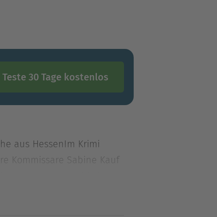
Teste 30 Tage kostenlos
ihe aus HessenIm Krimi
hre Kommissare Sabine Kauf
ihe aus HessenIm Krimi
hre Kommissare Sabine
am Edersee wird empfindlich