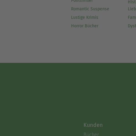
Politthriller
Hist
Romantic Suspense
Lie
Lustige Krimis
Fam
Horror Bücher
Dys
Kunden
Bücher