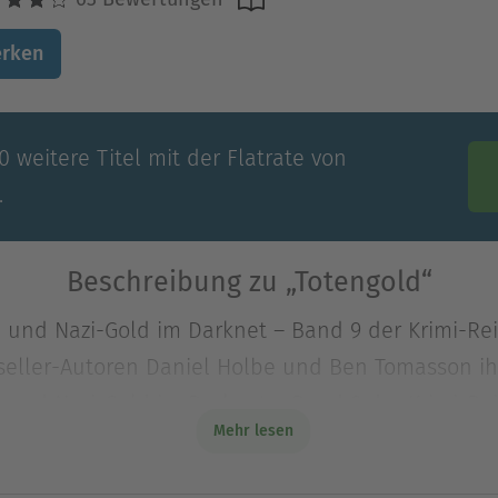
rken
 weitere Titel mit der Flatrate von
.
Beschreibung zu „Totengold“
 und Nazi-Gold im Darknet – Band 9 der Krimi-Re
tseller-Autoren Daniel Holbe und Ben Tomasson i
 und Nazi-Gold im Darknet – Band 9 der Krimi-Re
Mehr lesen
tseller-Autoren Daniel Holbe und Ben Tomasson i
ch zum 9. Mal ermitteln.Das touristische Idyll 