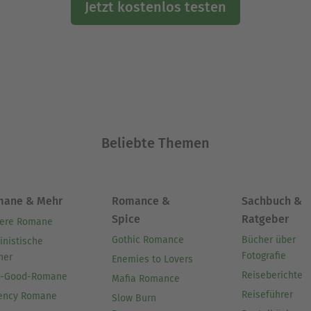
Jetzt kostenlos testen
Beliebte Themen
mane & Mehr
Romance &
Sachbuch &
Spice
Ratgeber
ere Romane
Gothic Romance
Bücher über
inistische
Fotografie
her
Enemies to Lovers
Reiseberichte
l-Good-Romane
Mafia Romance
Reiseführer
ency Romane
Slow Burn