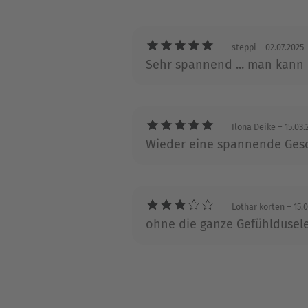
Über Daniel Holbe
Daniel Holbe, Jahrgang 1976,
steppi
– 02.07.2025
Krimis rund um Frankfurt un
Sehr spannend ... man kann
Zeit. So wurde er Andreas-Fr
anbot, war Daniel Holbe übe
Ilona Deike
– 15.03.
Projekt von Andreas Franz 
Wieder eine spannende Gesc
Lothar korten
– 15.
ohne die ganze Gefühldusel