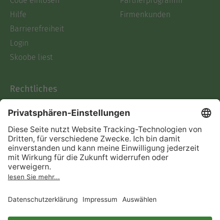
Code einlösen
Partnerprogramm
Hilfe
Firmenkunden
Barrierefreiheit
Login
Skoobe liest
Rechtliches
Datenschutz
AGB
Informationen nach Data
Act
Verträge hier kündigen
Impressum
Vertrag widerrufen