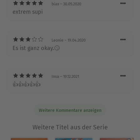
biax
– 30.05.2020
ist heute hauptberuflich als Autorin tätig und lebt
extrem supi
in Hamburg und England.
Ausblenden
Leonie
– 19.04.2020
Es ist ganz okay.🙄
Insa
– 19.12.2021
👍👍👍👍👍
Weitere Kommentare anzeigen
Weitere Titel aus der Serie