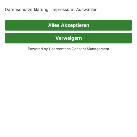
TikTok
Kunden
Über uns
Bücher
Über Skoobe
Preise
Jobs
Skoobe App
Presse
Geschenkgutscheine
Verlage
Code einlösen
Partnerprogramm
Hilfe
Firmenkunden
Barrierefreiheit
Login
Skoobe liest
Rechtliches
Datenschutz