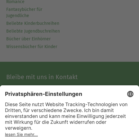
Romance
Fantasybücher für
Jugendliche
Beliebte Kinderbuchreihen
Beliebte Jugendbuchreihen
Bücher über Einhörner
Wissensbücher für Kinder
Bleibe mit uns in Kontakt
Support
Facebook
Instagram
Pinterest