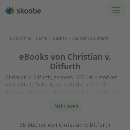
Du bist hier:
Home
Bücher
Christian v. Ditfurth
eBooks von Christian v.
Ditfurth
Christian v. Ditfurth, geboren 1953, ist Historiker
und lebt als freier Autor in Berlin und in der
Bretagne. Neben Sachbüchern und Thrillern wie
»Der 21. Juli« und »Das Moskau-Spiel« hat er
Kriminalromane um den Historiker Josef Maria
Mehr lesen
Stachelmann veröffentlicht. Seit 2014 ermittelt
Eugen de Bodt sehr erfolgreich. »Endzeit« ist der
26 Bücher von Christian v. Ditfurth
siebte und letzte Band der preisgekrönten