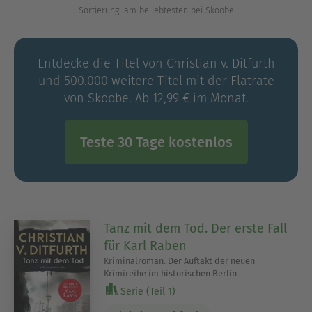
Sortierung: am beliebtesten bei Skoobe
Thriller-Serie.
Entdecke die Titel von Christian v. Ditfurth
und 500.000 weitere Titel mit der Flatrate
von Skoobe. Ab 12,99 € im Monat.
Teste 30 Tage kostenlos
Tanz mit dem Tod. Der erste Fall
für Karl Raben
Kriminalroman. Der Auftakt der neuen
Krimireihe im historischen Berlin
Serie (Teil 1)