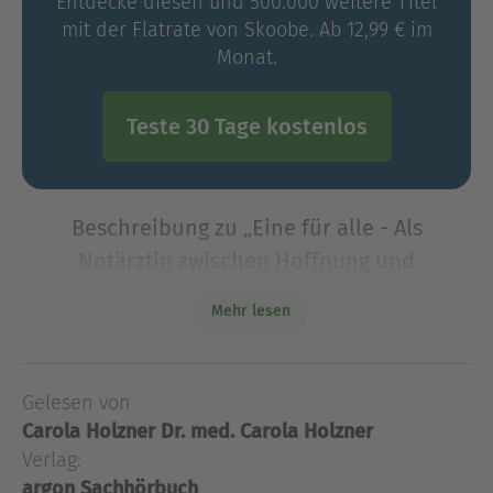
Entdecke diesen und 500.000 weitere Titel
mit der Flatrate von Skoobe. Ab 12,99 € im
Monat.
Teste 30 Tage kostenlos
Beschreibung zu „Eine für alle - Als
Notärztin zwischen Hoffnung und
Wirklichkeit (Ungekürzt)“
Mehr lesen
Ein authentischer Einblick in den Alltag einer
Notärztin - im Hörbuch von der Autorin selbst
gelesenCarola Holzner arbeitet in einer
Gelesen von
Notaufnahme und ist als Notärztin im Einsatz.
Carola Holzner
Dr. med. Carola Holzner
Nirgendwo sonst i
Verlag:
Ein authentischer Einblick in den Alltag einer
argon Sachhörbuch