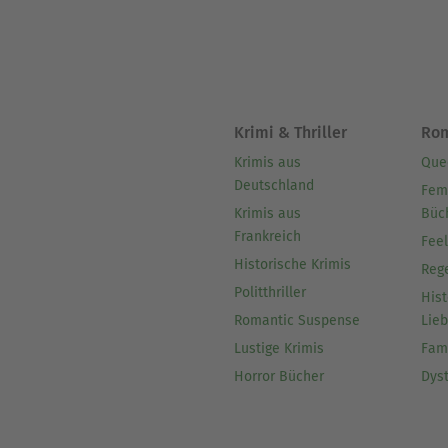
Krimi & Thriller
Ro
Krimis aus
Que
Deutschland
Fem
Krimis aus
Büc
Frankreich
Fee
Historische Krimis
Reg
Politthriller
Hist
Romantic Suspense
Lie
Lustige Krimis
Fam
Horror Bücher
Dys