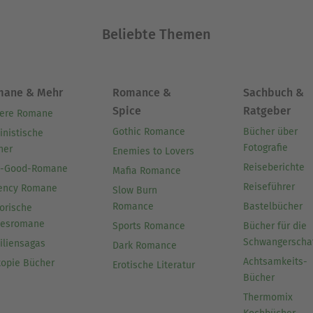
Beliebte Themen
mane & Mehr
Romance &
Sachbuch &
Spice
Ratgeber
ere Romane
Gothic Romance
Bücher über
inistische
Fotografie
her
Enemies to Lovers
Reiseberichte
l-Good-Romane
Mafia Romance
Reiseführer
ency Romane
Slow Burn
Romance
Bastelbücher
orische
besromane
Sports Romance
Bücher für die
Schwangerscha
iliensagas
Dark Romance
Achtsamkeits-
topie Bücher
Erotische Literatur
Bücher
Thermomix