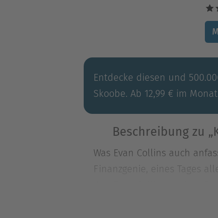
M
Entdecke diesen und 500.000
Skoobe. Ab 12,99 € im Monat
Beschreibung zu „K
Was Evan Collins auch anfas
Finanzgenie, eines Tages al
Was Evan Collins auch anfas
Finanzgenie, eines Tages al
ist, vertraut er nur mehr de