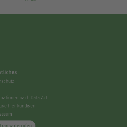
tliches
nschutz
rmationen nach Data Act
äge hier kündigen
essum
trag widerrufen