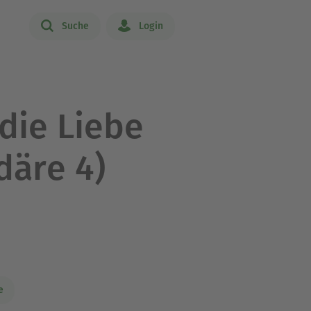
Suche
Login
die Liebe
däre 4)
e