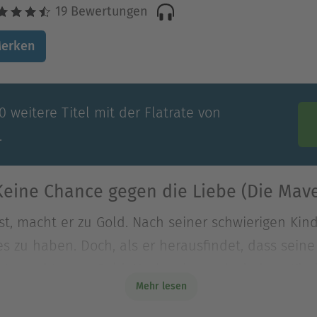
19 Bewertungen
erken
 weitere Titel mit der Flatrate von
.
eine Chance gegen die Liebe (Die Maver
st, macht er zu Gold. Nach seiner schwierigen Kin
les zu haben. Doch, als er herausfindet, dass sei
st, macht er zu Gold. Nach seiner schwierigen Kin
Mehr lesen
les zu haben. Doch, als er herausfindet, dass sei
n Mavericks – und der Frau, die immer für ihn da g