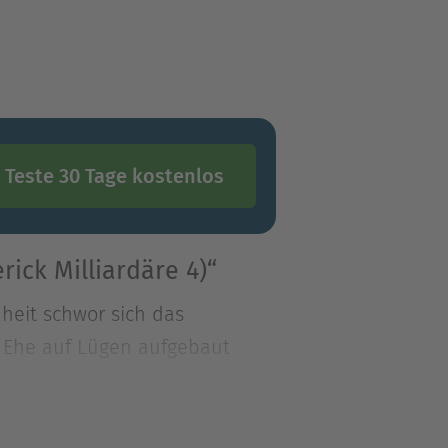
Teste 30 Tage kostenlos
ick Milliardäre 4)“
dheit schwor sich das
ne Ehe auf Lügen aufgebaut
dheit schwor sich das
ne Ehe auf Lügen aufgebaut
ewesen ist: Paige, der