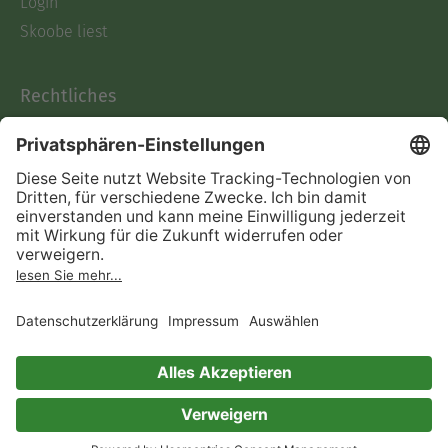
Login
Skoobe liest
Rechtliches
Datenschutz
AGB
Informationen nach Data
Act
Verträge hier kündigen
Impressum
Vertrag widerrufen
Immer ein gutes Buch