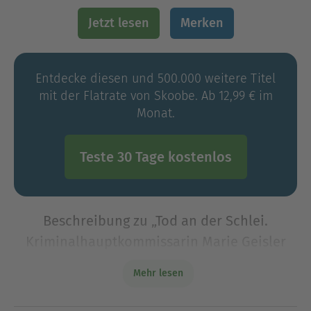
Jetzt lesen
Merken
Entdecke diesen und 500.000 weitere Titel
mit der Flatrate von Skoobe. Ab 12,99 € im
Monat.
Teste 30 Tage kostenlos
Beschreibung zu „Tod an der Schlei.
Kriminalhauptkommissarin Marie Geisler
ermittelt in ihrem 6. Fall“
Mehr lesen
Tod an der Schlei: Ein spannender Öko-Krimi an
der malerischen Ostseeküste.