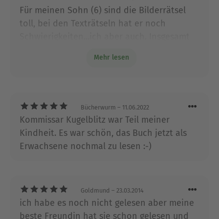
Über Ursel Scheffler
Für meinen Sohn (6) sind die Bilderrätsel
Ursel Scheffler wurde in Nürnberg geboren und
toll, bei den Texträtseln hat er noch
studierte Sprachen und Literatur in München. Ihr
Schwierigkeiten...ich aber auch. Insgesamt
erstes Kinderbuch schrieb sie 1975. Inzwischen hat
hat uns dieses erste Buch aber Lust auf.
die erfolgreiche Kinderbuchautorin fast 200
Mehr lesen
Mehr gemacht.
Bücher veröffentlicht, die man in 20
verschiedenen Sprachen lesen kann. Heute lebt
sie mit ihrer Familie in Hamburg.
Bücherwurm
– 11.06.2022
Ausblenden
Kommissar Kugelblitz war Teil meiner
Kindheit. Es war schön, das Buch jetzt als
Erwachsene nochmal zu lesen :-)
Goldmund
– 23.03.2014
ich habe es noch nicht gelesen aber meine
beste Freundin hat sie schon gelesen und