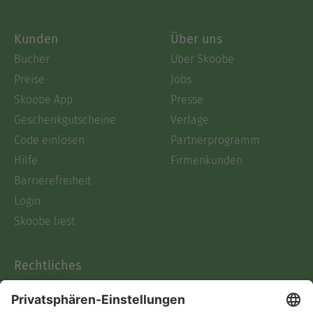
Kunden
Über uns
Bücher
Über Skoobe
Preise
Jobs
Skoobe App
Presse
Geschenkgutscheine
Verlage
Code einlösen
Partnerprogramm
Hilfe
Firmenkunden
Barrierefreiheit
Login
Skoobe liest
Rechtliches
Datenschutz
AGB