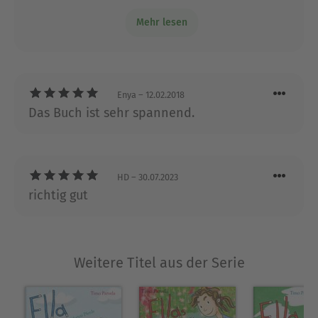
sind totale Fans von den witzigen
Mehr lesen
Ausblenden
Geschichten zum kaputtlachen!!😄😄
Enya
– 12.02.2018
Das Buch ist sehr spannend.
HD
– 30.07.2023
richtig gut
Weitere Titel aus der Serie