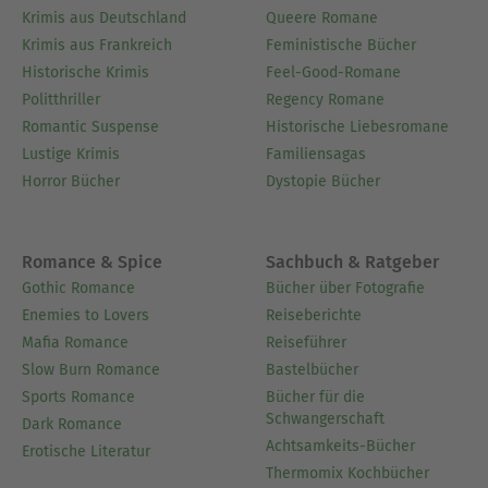
Krimis aus Deutschland
Queere Romane
Krimis aus Frankreich
Feministische Bücher
Historische Krimis
Feel-Good-Romane
Politthriller
Regency Romane
Romantic Suspense
Historische Liebesromane
Lustige Krimis
Familiensagas
Horror Bücher
Dystopie Bücher
Romance & Spice
Sachbuch & Ratgeber
Gothic Romance
Bücher über Fotografie
Enemies to Lovers
Reiseberichte
Mafia Romance
Reiseführer
Slow Burn Romance
Bastelbücher
Sports Romance
Bücher für die
Schwangerschaft
Dark Romance
Achtsamkeits-Bücher
Erotische Literatur
Thermomix Kochbücher