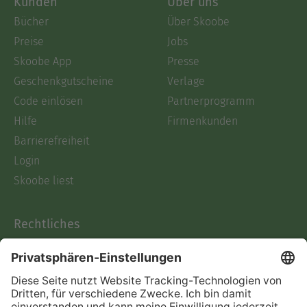
Kunden
Über uns
Bücher
Über Skoobe
Preise
Jobs
Skoobe App
Presse
Geschenkgutscheine
Verlage
Code einlösen
Partnerprogramm
Hilfe
Firmenkunden
Barrierefreiheit
Login
Skoobe liest
Rechtliches
Datenschutz
AGB
Informationen nach Data
Act