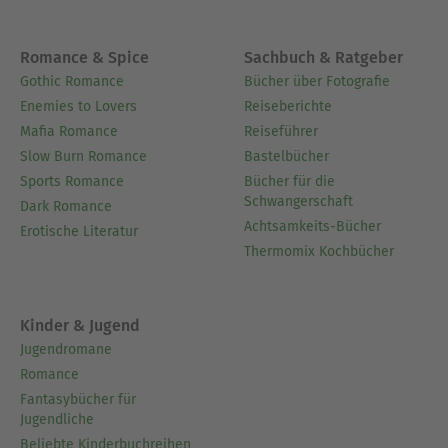
Romance & Spice
Sachbuch & Ratgeber
Gothic Romance
Bücher über Fotografie
Enemies to Lovers
Reiseberichte
Mafia Romance
Reiseführer
Slow Burn Romance
Bastelbücher
Sports Romance
Bücher für die
Schwangerschaft
Dark Romance
Achtsamkeits-Bücher
Erotische Literatur
Thermomix Kochbücher
Kinder & Jugend
Jugendromane
Romance
Fantasybücher für
Jugendliche
Beliebte Kinderbuchreihen