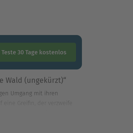
Teste 30 Tage kostenlos
e Wald (ungekürzt)“
igen Umgang mit ihren
eine Greifin, der verzweife
igen Umgang mit ihren
 eine Greifin, der
 Wie kann es bloß aus dem