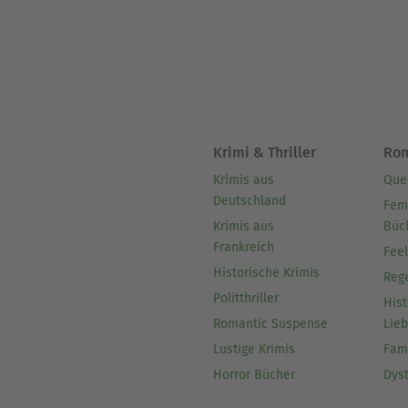
Krimi & Thriller
Ro
Krimis aus
Que
Deutschland
Fem
Krimis aus
Büc
Frankreich
Fee
Historische Krimis
Reg
Politthriller
Hist
Romantic Suspense
Lie
Lustige Krimis
Fam
Horror Bücher
Dys