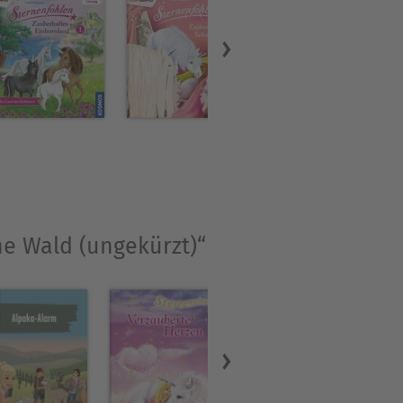
ne Wald (ungekürzt)“