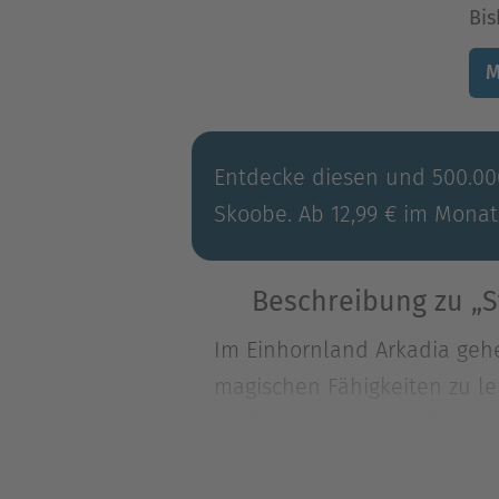
Bis
M
Entdecke diesen und 500.000
Skoobe. Ab 12,99 € im Monat
Beschreibung zu „S
Im Einhornland Arkadia gehe
magischen Fähigkeiten zu ler
Im Einhornland Arkadia gehe
magischen Fähigkeiten zu le
verzweifelt nach seinem Ei 