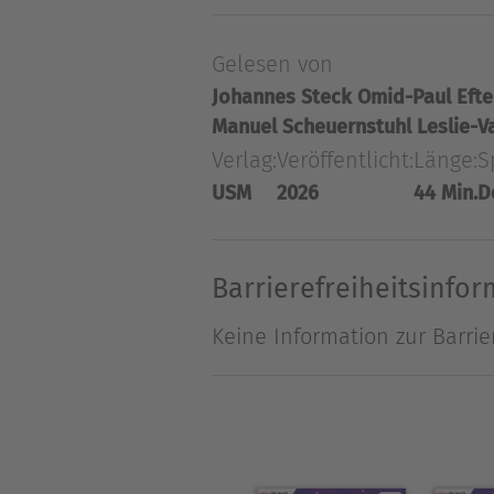
Nest verschwunden sein? A
Gelesen von
aufgeregten Troll ... Eine 
Johannes Steck
Omid-Paul Efte
Manuel Scheuernstuhl
Leslie-V
Über Linda Chapman
Verlag:
Veröffentlicht:
Länge:
S
Linda Chapman, geb. 1969, wa
USM
2026
44 Min.
D
"Sternenschweif"-Serie ist 
sie in Leicestershire/Englan
Barrierefreiheitsinfo
Keine Information zur Barrie