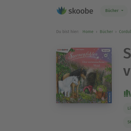
Bücher
Du bist hier:
Home
Bücher
Cordu
S
v
L
S