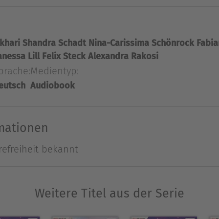
uf der Suche nach dem Ei begegnen Wolke und ih
fantasievolle Geschichte rund um Freundschaft, Ve
khari
Shandra Schadt
Nina-Carissima Schönrock
Fabia
anessa Lill
Felix Steck
Alexandra Rakosi
prache:
Medientyp:
r früher Lehrerin und schreibt seit einigen Jahre
eutsch
Audiobook
in Deutschland sehr bekannt. Mit ihren beiden Ki
d.
rmationen
Ausblenden
refreiheit bekannt
Weitere Titel aus der Serie