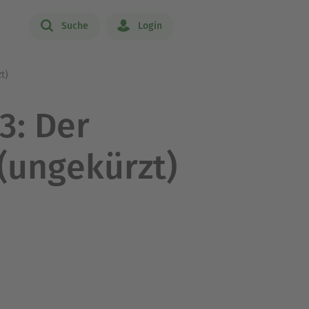
Suche
Login
t)
3: Der
(ungekürzt)