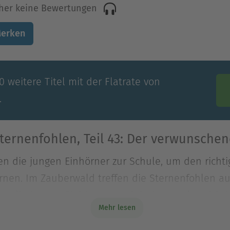
her keine Bewertungen
erken
 weitere Titel mit der Flatrate von
.
ternenfohlen, Teil 43: Der verwunschen
n die jungen Einhörner zur Schule, um den richt
nen. Im Zauberwald treffen die Sternenfohlen auf 
n die jungen Einhörner zur Schule, um den richt
Mehr lesen
rnen. Im Zauberwald treffen die Sternenfohlen auf
sucht. Schließlich wird das Junge bald schlüpfen.