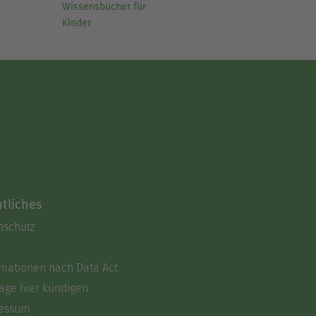
Wissensbücher für
Kinder
tliches
nschutz
rmationen nach Data Act
äge hier kündigen
essum