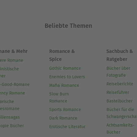
Beliebte Themen
mane & Mehr
Romance &
Sachbuch &
Spice
Ratgeber
ere Romane
Gothic Romance
Bücher über
inistische
Fotografie
her
Enemies to Lovers
Reiseberichte
l-Good-Romane
Mafia Romance
Reiseführer
ency Romane
Slow Burn
Romance
Bastelbücher
orische
besromane
Sports Romance
Bücher für die
Schwangerscha
iliensagas
Dark Romance
Achtsamkeits-
topie Bücher
Erotische Literatur
Bücher