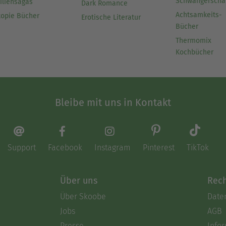
Schwangerscha
iliensagas
Dark Romance
Achtsamkeits-
topie Bücher
Erotische Literatur
Bücher
Thermomix
Kochbücher
Bleibe mit uns in Kontakt
Support
Facebook
Instagram
Pinterest
TikTok
Über uns
Rech
Über Skoobe
Date
Jobs
AGB
Presse
Info