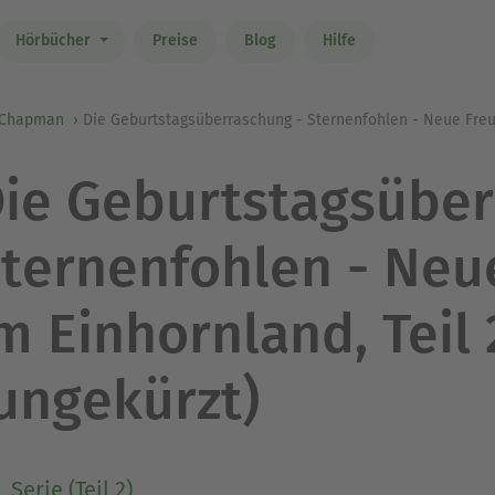
Hörbücher
Preise
Blog
Hilfe
 Chapman
Die Geburtstagsüberraschung - Sternenfohlen - Neue Freun
ie Geburtstagsüber
ternenfohlen - Neu
m Einhornland, Teil 
ungekürzt)
Serie (Teil 2)