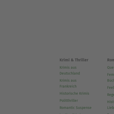
Krimi & Thriller
Ro
Krimis aus
Que
Deutschland
Fem
Krimis aus
Büc
Frankreich
Fee
Historische Krimis
Reg
Politthriller
Hist
Romantic Suspense
Lie