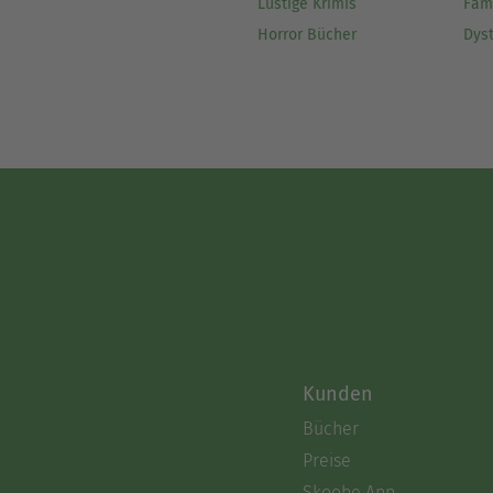
Lustige Krimis
Fam
Horror Bücher
Dys
Kunden
Bücher
Preise
Skoobe App