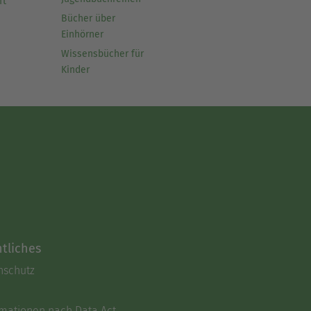
ft
Bücher über
Einhörner
Wissensbücher für
Kinder
tliches
nschutz
rmationen nach Data Act