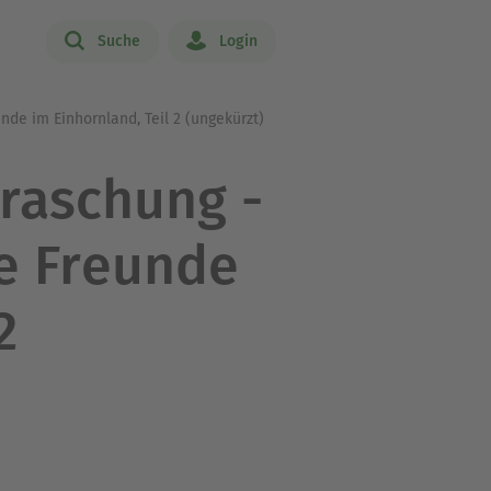
Suche
Login
de im Einhornland, Teil 2 (ungekürzt)
raschung -
e Freunde
2