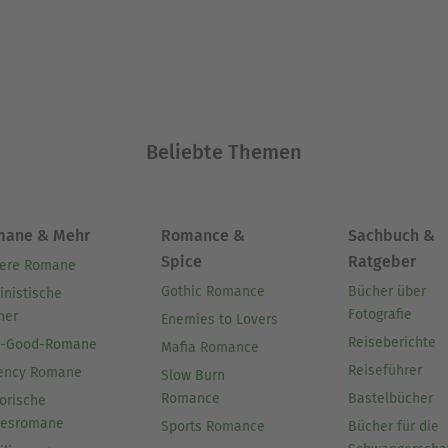
Beliebte Themen
mane & Mehr
Romance &
Sachbuch &
Spice
Ratgeber
ere Romane
Gothic Romance
Bücher über
inistische
Fotografie
her
Enemies to Lovers
Reiseberichte
l-Good-Romane
Mafia Romance
Reiseführer
ency Romane
Slow Burn
Romance
Bastelbücher
orische
besromane
Sports Romance
Bücher für die