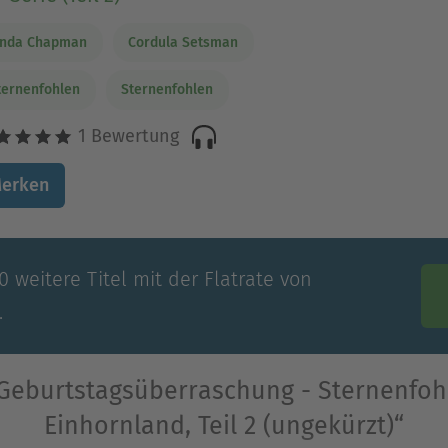
inda Chapman
Cordula Setsman
ternenfohlen
Sternenfohlen
1 Bewertung
erken
 weitere Titel mit der Flatrate von
.
 Geburtstagsüberraschung - Sternenfoh
Einhornland, Teil 2 (ungekürzt)“