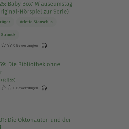
 25: Baby Box' Miauseumstag
riginal-Hörspiel zur Serie)
Krüger
Arlette Stanschus
 Strunck
0 Bewertungen
59: Die Bibliothek ohne
r
(Teil 59)
0 Bewertungen
01: Die Oktonauten und der
i