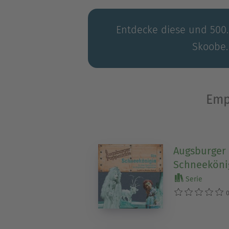
Entdecke diese und 500.0
Skoobe.
Emp
Augsburger 
Schneeköni
Serie
0