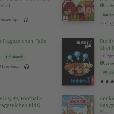
erie)
Serie 
Barba
 Bewertungen
e Fragezeichen-Falle
Die dr
(drei 
)
3 Kurzge
Ulf Blanck
Serie
1 Bewertungen
Ulf Bl
 Kids, 99, Football-
Der k
Fragezeichen Kids)
Das g
Mit viel