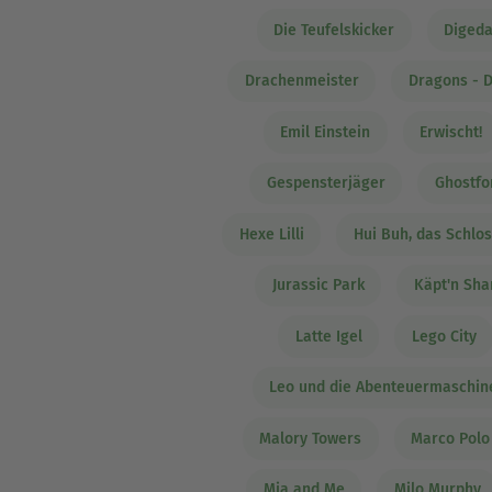
Die Teufelskicker
Diged
Drachenmeister
Dragons - D
Emil Einstein
Erwischt!
Gespensterjäger
Ghostfo
Hexe Lilli
Hui Buh, das Schlo
Jurassic Park
Käpt'n Sha
Latte Igel
Lego City
Leo und die Abenteuermaschin
Malory Towers
Marco Polo
Mia and Me
Milo Murphy