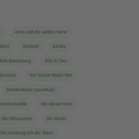
r
Anna und die wilden Tiere
foten
Bärbeiß
Barbie
Bibi Blocksberg
Bibi & Tina
okosnuss
Der kleine Major Tom
Detektivbüro LasseMaja
afenkrokodile
Die kleine Hexe
Die Oktonauten
Die Olchis
Die Sendung mit der Maus