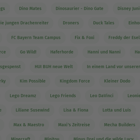
ags
Dino Mates
Dinosaurier - Dino Gate
Disney Juni
ie jungen Drachenreiter
Droners
Duck Tales
Einho
FC Bayern Team Campus
Fix & Foxi
Freddy der Esel
rce
Go Wild!
Haferhorde
Hanni und Nanni
Ha
ssgespenst
HUI BUH neue Welt
In einem Land vor unserer
rky
Kim Possible
Kingdom Force
Kleiner Dodo
Lego Dreamz
Lego Friends
Leo DaVinci
Leonie
e
Liliane Susewind
Lisa & Fiona
Lotta und Luis
Max & Maestro
Maxi's Zeitreise
Mecha Builders
Minecraft
Minitou
Minus Drei und die wilde Lucy