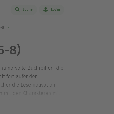
Suche
Login
5-8)
5-8)
 humorvolle Buchreihen, die
it fortlaufenden
ücher die Lesemotivation
en mit den Charakteren mit
n du deinem Kind
r genau richtig.