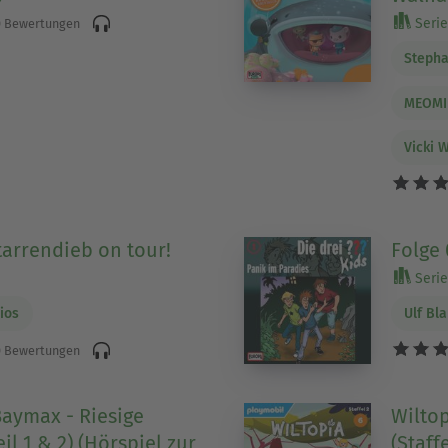
Serie 
 Bewertungen
Stepha
MEOMI
Vicki 
tarrendieb on tour!
Folge 
Serie 
ios
Ulf Bl
 Bewertungen
Baymax - Riesige
Wiltop
il 1 & 2) (Hörspiel zur
(Staffe