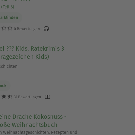
(Teil 6)
ra Minden
0 Bewertungen
ei ??? Kids, Ratekrimis 3
Fragezeichen Kids)
schichten
anck
31 Bewertungen
leine Drache Kokosnuss -
roße Weihnachtsbuch
en Weihnachtsgeschichten, Rezepten und