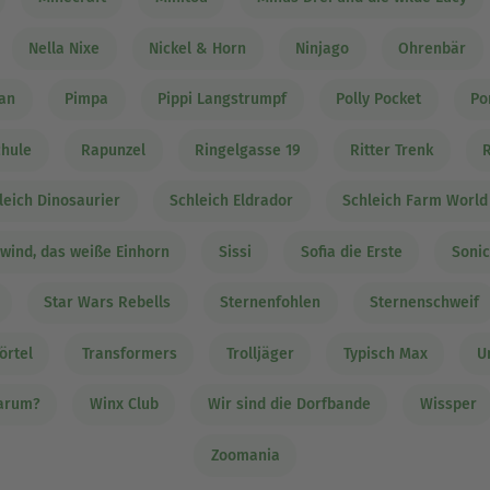
Nella Nixe
Nickel & Horn
Ninjago
Ohrenbär
an
Pimpa
Pippi Langstrumpf
Polly Pocket
Po
chule
Rapunzel
Ringelgasse 19
Ritter Trenk
leich Dinosaurier
Schleich Eldrador
Schleich Farm World
rwind, das weiße Einhorn
Sissi
Sofia die Erste
Sonic
Star Wars Rebells
Sternenfohlen
Sternenschweif
örtel
Transformers
Trolljäger
Typisch Max
U
arum?
Winx Club
Wir sind die Dorfbande
Wissper
Zoomania