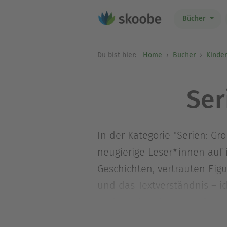
Bücher
Du bist hier:
Home
Bücher
Kinde
Ser
In der Kategorie "Serien: G
neugierige Leser*innen auf 
Geschichten, vertrauten Fig
und das Textverständnis – i
und tauchen immer tiefer in
Geschichten schenken möchte