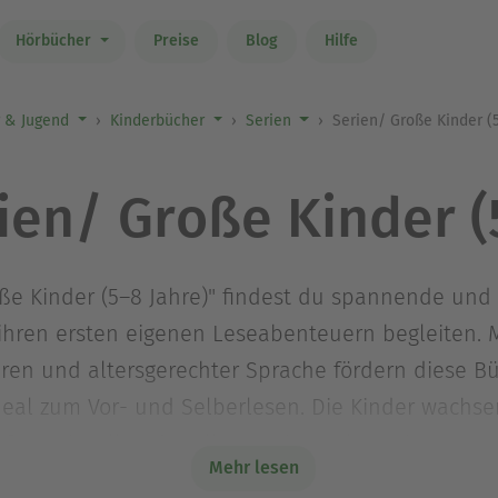
Hörbücher
Preise
Blog
Hilfe
r & Jugend
Kinderbücher
Serien
Serien/ Große Kinder (
ien/ Große Kinder (
roße Kinder (5–8 Jahre)" findest du spannende und
ihren ersten eigenen Leseabenteuern begleiten. M
uren und altersgerechter Sprache fördern diese B
deal zum Vor- und Selberlesen. Die Kinder wachs
 fantasievolle oder alltagsnahe Welten ein. Wen
Mehr lesen
st, die Lust aufs Weiterlesen machen, bist du hie