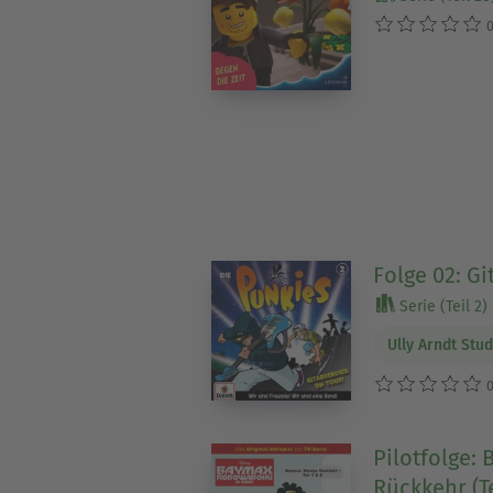
0
Folge 02: Gi
Serie (Teil 2)
Ully Arndt Stud
0
Pilotfolge: 
Rückkehr (Te