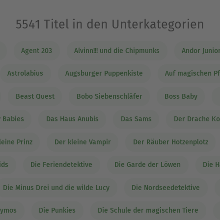
5541 Titel in den Unterkategorien
Ausblenden
Agent 203
Alvinn!!! und die Chipmunks
Andor Junio
Astrolabius
Augsburger Puppenkiste
Auf magischen P
Beast Quest
Bobo Siebenschläfer
Boss Baby
y Babies
Das Haus Anubis
Das Sams
Der Drache K
leine Prinz
Der kleine Vampir
Der Räuber Hotzenplotz
ids
Die Feriendetektive
Die Garde der Löwen
Die H
Die Minus Drei und die wilde Lucy
Die Nordseedetektive
aymos
Die Punkies
Die Schule der magischen Tiere