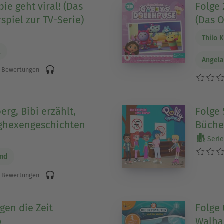
bie geht viral! (Das
Folge
spiel zur TV-Serie)
(Das O
Thilo 
k
Angela
 Bewertungen
erg, Bibi erzählt,
Folge 
nghexengeschichten
Büche
Serie 
and
 Bewertungen
gen die Zeit
Folge 
Walha
)