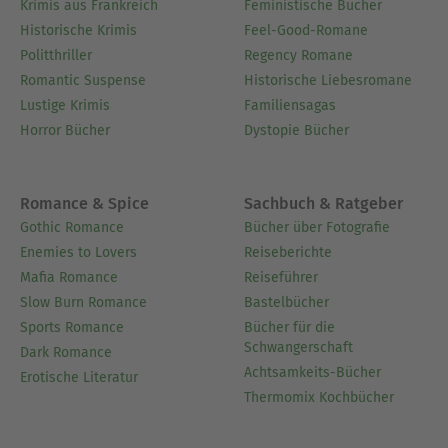
Krimis aus Frankreich
Feministische Bücher
Historische Krimis
Feel-Good-Romane
Politthriller
Regency Romane
Romantic Suspense
Historische Liebesromane
Lustige Krimis
Familiensagas
Horror Bücher
Dystopie Bücher
Romance & Spice
Sachbuch & Ratgeber
Gothic Romance
Bücher über Fotografie
Enemies to Lovers
Reiseberichte
Mafia Romance
Reiseführer
Slow Burn Romance
Bastelbücher
Sports Romance
Bücher für die
Schwangerschaft
Dark Romance
Achtsamkeits-Bücher
Erotische Literatur
Thermomix Kochbücher