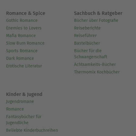
Romance & Spice
Sachbuch & Ratgeber
Gothic Romance
Bücher über Fotografie
Enemies to Lovers
Reiseberichte
Mafia Romance
Reiseführer
Slow Burn Romance
Bastelbücher
Sports Romance
Bücher für die
Schwangerschaft
Dark Romance
Achtsamkeits-Bücher
Erotische Literatur
Thermomix Kochbücher
Kinder & Jugend
Jugendromane
Romance
Fantasybücher für
Jugendliche
Beliebte Kinderbuchreihen