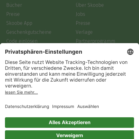
Bücher
Über Skoobe
Preise
Jobs
Skoobe App
Presse
Geschenkgutscheine
Verlage
Code einlösen
Partnerprogramm
Hilfe
Firmenkunden
Barrierefreiheit
Login
Skoobe liest
Rechtliches
Datenschutz
AGB
Informationen nach Data
Act