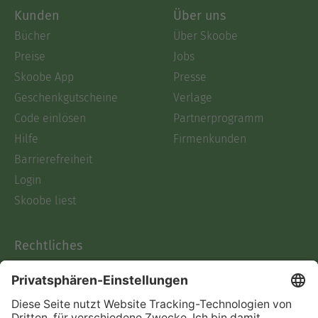
Kunden
Über uns
Bücher
Über Skoobe
Preise
Jobs
Skoobe App
Presse
Geschenkgutscheine
Verlage
Code einlösen
Partnerprogramm
Hilfe
Firmenkunden
Barrierefreiheit
Login
Skoobe liest
Rechtliches
Datenschutz
AGB
Informationen nach Data