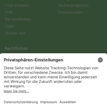
Code einlösen
Partnerprogramm
Hilfe
Firmenkunden
Barrierefreiheit
Login
Skoobe liest
Rechtliches
Datenschutz
AGB
Informationen nach Data
Act
Verträge hier kündigen
Impressum
Vertrag widerrufen