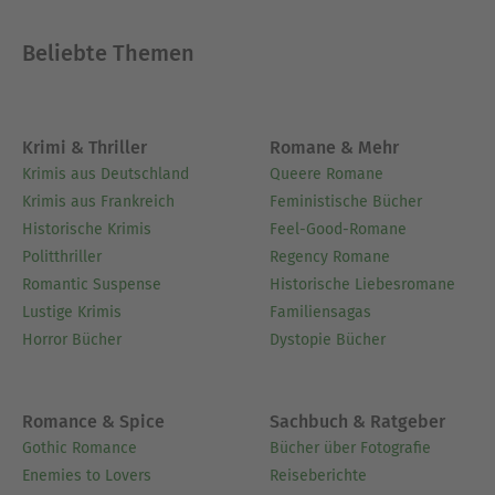
Expertin für Presse und Talkshows angefragt.
Beliebte Themen
Ausblenden
Krimi & Thriller
Romane & Mehr
Krimis aus Deutschland
Queere Romane
Krimis aus Frankreich
Feministische Bücher
Historische Krimis
Feel-Good-Romane
Politthriller
Regency Romane
Romantic Suspense
Historische Liebesromane
Lustige Krimis
Familiensagas
Horror Bücher
Dystopie Bücher
Romance & Spice
Sachbuch & Ratgeber
Gothic Romance
Bücher über Fotografie
Enemies to Lovers
Reiseberichte