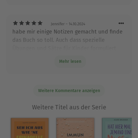
oder sogar reich zu werden oder den
Menschen. Ihre Spezialgebiete sind: Selbstliebe,
"Traummann" oder die "Traumfrau" magisch
Selbstwertgefühl, Resilienz, innere-Kind-Arbeit
anzuziehen, mag sein. Aber dazu gehört
und Loslassen. Sie bietet Mentaltrainings,
Jennifer
– 14.10.2024
Workshops, Online-Lehrgänge und Kurse an.
dann doch mehr. Deshalb ist mir das Buch
habe mir einige Notizen gemacht und finde
auch stellenweise zu esoterisch.
das Buch so toll. Auch dass spezielle
Ausblenden
Übungen und Sätze für Kinder formuliert
wurden finde ich klasse und werde ich im
Mehr lesen
pädagogischen Alltag anwenden. Danke.
Weitere Kommentare anzeigen
Weitere Titel aus der Serie