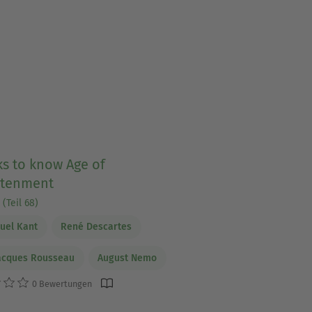
s to know Age of
htenment
(Teil 68)
uel Kant
René Descartes
acques Rousseau
August Nemo
0 Bewertungen