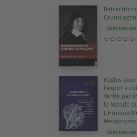
Betrachtung
Grundlagen 
René Descarte
0
Règles pour
l'esprit sui
Vérité par l
le Monde ou
L'Homme,Mé
Métaphysiq
René Descarte