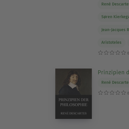
René Descarte
Søren Kierkeg
Jean-Jacques 
Aristoteles
0
Prinzipien 
René Descarte
0