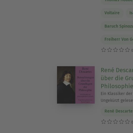
Voltaire
I
Baruch Spinoz
Freiherr Von G
0
René Descar
über die Gr
Philosophi
Ein Klassiker der
Ungekürzt geles
René Descarte
0