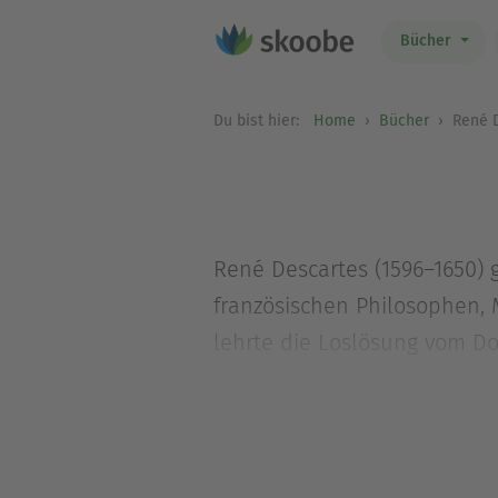
Bücher
Du bist hier:
Home
Bücher
René D
René Descartes (1596–1650) 
französischen Philosophen, 
lehrte die Loslösung vom Do
Denken wird auch Cartesian
»Ich denke, also bin ich«.