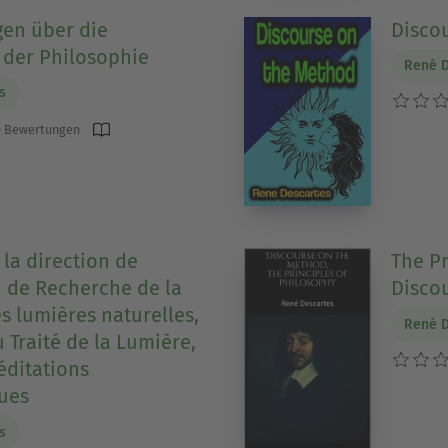
en über die
Disco
der Philosophie
René D
s
 Bewertungen
 la direction de
The Pr
vi de Recherche de la
Disco
es lumières naturelles,
René D
 Traité de la Lumière,
ditations
ues
s