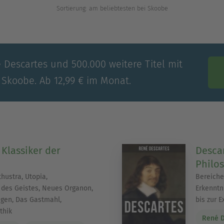
Sortierung: am beliebtesten bei Skoobe
 Descartes und 500.000 weitere Titel mit
 Skoobe. Ab 12,99 € im Monat.
 Klassiker der
Descar
e
Philo
hustra, Utopia,
Bereiche
des Geistes, Neues Organon,
Erkenntn
gen, Das Gastmahl,
bis zur E
thik
René D