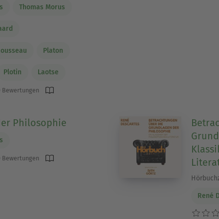
s
Thomas Morus
aard
Rousseau
Platon
Plotin
Laotse
 Bewertungen
der Philosophie
Betra
Grund
s
Klassi
 Bewertungen
Litera
Hörbuchze
René D