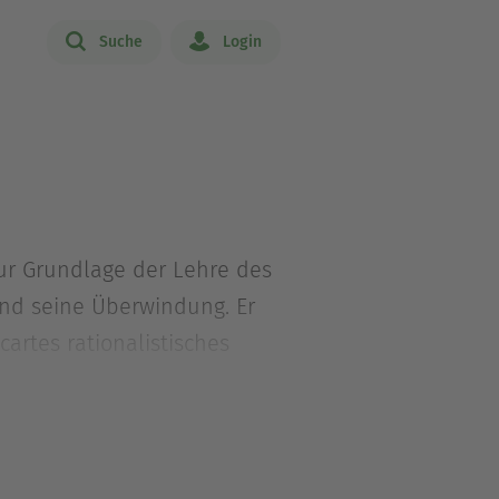
Suche
Login
ur Grundlage der Lehre des
und seine Überwindung. Er
rtes rationalistisches
tum »cogito ergo sum« –