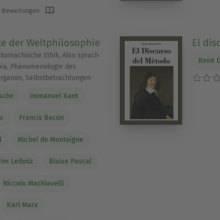
 Bewertungen
e der Weltphilosophie
El dis
komachische Ethik, Also sprach
René D
pia, Phänomenologie des
Organon, Selbstbetrachtungen
zsche
Immanuel Kant
o
Francis Bacon
l
Michel de Montaigne
elm Leibniz
Blaise Pascal
Niccolo Machiavelli
Karl Marx