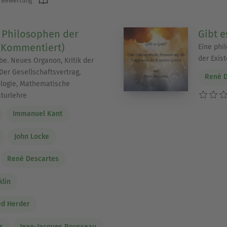
 Bewertung
 Philosophen der
Gibt e
(Kommentiert)
Eine phi
der Exis
be. Neues Organon, Kritik der
Der Gesellschaftsvertrag,
René D
logie, Mathematische
aturlehre
Immanuel Kant
John Locke
René Descartes
klin
ed Herder
s
Jean-Jacques Rousseau