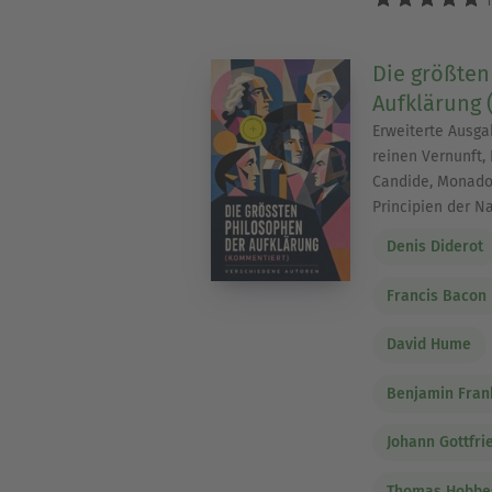
1
Die größten
Aufklärung 
Erweiterte Ausga
reinen Vernunft, 
Candide, Monado
Principien der N
Denis Diderot
Francis Bacon
David Hume
Benjamin Fran
Johann Gottfri
Thomas Hobbe