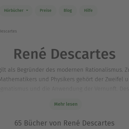
Hörbücher
Preise
Blog
Hilfe
escartes
René Descartes
gilt als Begründer des modernen Rationalismus. Z
Mathematikers und Physikers gehört der Zweifel 
gmatismus und die Anwendung der Vernunft. Desca
ismus genannt, Grundlage ist sein berühmtes Dic
Mehr lesen
65 Bücher von René Descartes