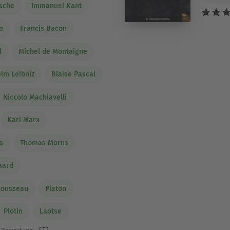
zsche
Immanuel Kant
o
Francis Bacon
l
Michel de Montaigne
elm Leibniz
Blaise Pascal
Niccolo Machiavelli
Karl Marx
s
Thomas Morus
aard
Rousseau
Platon
Plotin
Laotse