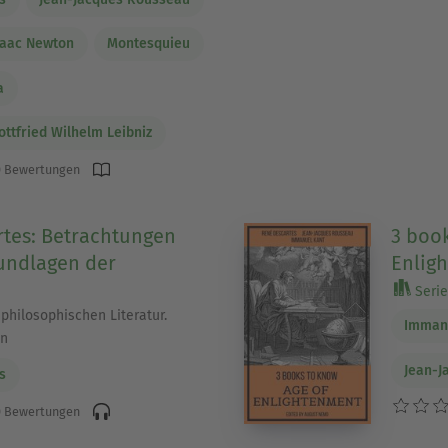
saac Newton
Montesquieu
a
ottfried Wilhelm Leibniz
 Bewertungen
tes: Betrachtungen
3 book
undlagen der
Enlig
e
Serie 
 philosophischen Literatur.
Imman
en
Jean-J
s
 Bewertungen