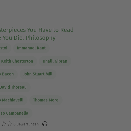
sterpieces You Have to Read
 You Die. Philosophy
lstoi
Immanuel Kant
t Keith Chesterton
Khalil Gibran
s Bacon
John Stuart Mill
David Thoreau
o Machiavelli
Thomas More
so Campanella
0 Bewertungen