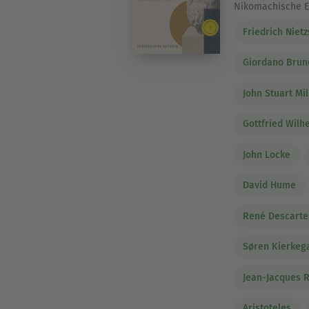
Nikomachische E
Friedrich Niet
Giordano Brun
John Stuart Mil
Gottfried Wilh
John Locke
David Hume
René Descarte
Søren Kierkeg
Jean-Jacques 
Aristoteles