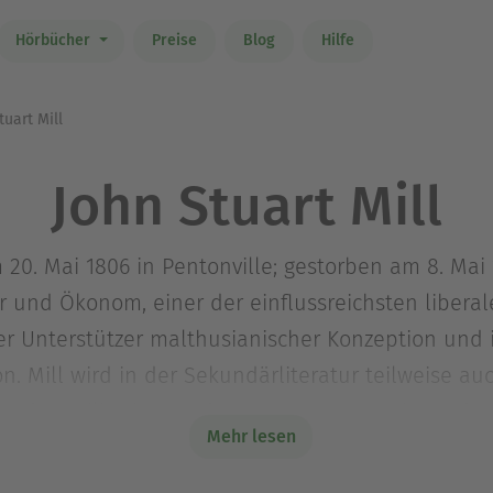
Hörbücher
Preise
Blog
Hilfe
uart Mill
John Stuart Mill
 20. Mai 1806 in Pentonville; gestorben am 8. Mai 
ker und Ökonom, einer der einflussreichsten libera
her Unterstützer malthusianischer Konzeption u
 Mill wird in der Sekundärliteratur teilweise auc
er des Utilitarismus, der von Jeremy Bentham, d
Mehr lesen
Ethik entwickelt wurde. Seine wirtschaftlichen We
omie, und Mill selbst gilt als Vollender des klas