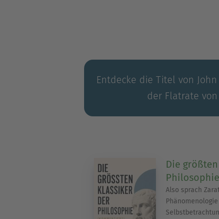
als sozialer Reformer.
Entdecke die Titel von John 
der Flatrate von
Die größten
Philosophi
Also sprach Zarat
Phänomenologie 
Selbstbetrachtun