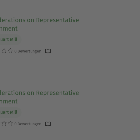
derations on Representative
nment
uart Mill
0 Bewertungen
derations on Representative
nment
uart Mill
0 Bewertungen