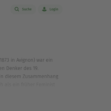
Suche
Login
1873 in Avignon) war ein
len Denker des 19.
nd in diesem Zusammenhang
h als ein früher Feminist
em Lehrer und Freund seines
rke zählen zu den Grundlagen
sischen Systems und zugleich