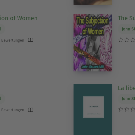
tion of Women
The S
l
John St
 Bewertungen
La lib
l
John St
 Bewertungen