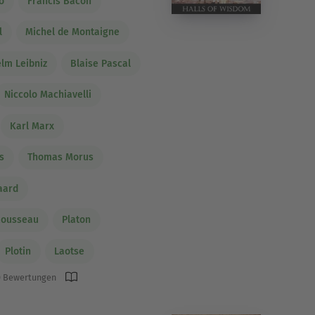
o
Francis Bacon
l
Michel de Montaigne
elm Leibniz
Blaise Pascal
Niccolo Machiavelli
Karl Marx
s
Thomas Morus
aard
Rousseau
Platon
Plotin
Laotse
 Bewertungen