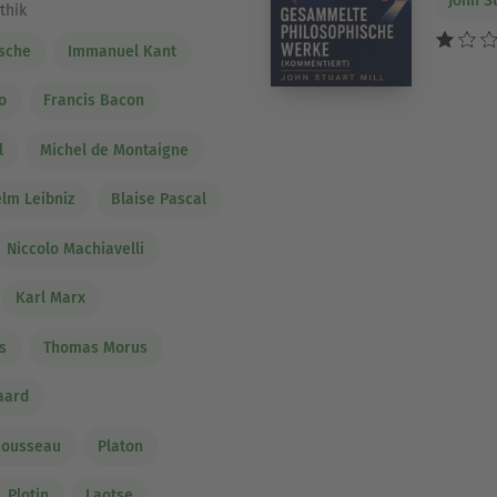
John St
thik
zsche
Immanuel Kant
o
Francis Bacon
l
Michel de Montaigne
elm Leibniz
Blaise Pascal
Niccolo Machiavelli
Karl Marx
s
Thomas Morus
aard
Rousseau
Platon
Plotin
Laotse