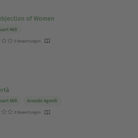
ubjection of Women
uart Mill
0 Bewertungen
ertà
uart Mill
Arnaldo Agnelli
0 Bewertungen