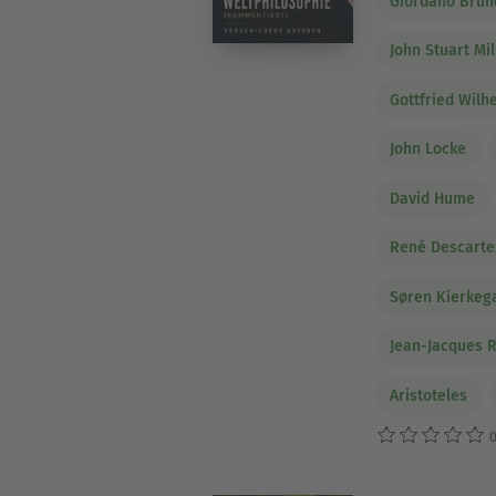
Giordano Brun
John Stuart Mil
Gottfried Wilh
John Locke
David Hume
René Descarte
Søren Kierkeg
Jean-Jacques 
Aristoteles
0