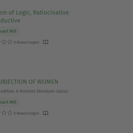
em of Logic, Ratiocinative
nductive
uart Mill
0 Bewertungen
UBJECTION OF WOMEN
edition. A feminist literature classic
uart Mill
0 Bewertungen