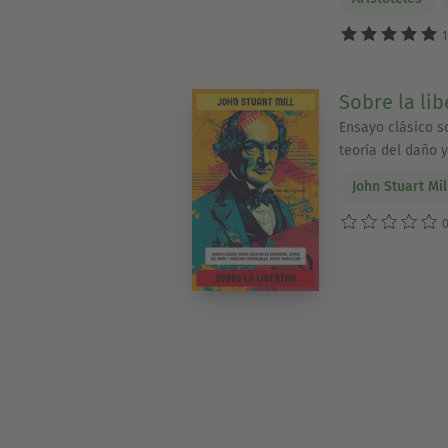
1
Sobre la lib
Ensayo clásico s
teoría del daño 
John Stuart Mil
0