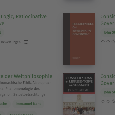
Logic, Ratiocinative
Consi
ve
Gover
l
John St
 Bewertungen
e der Weltphilosophie
Consi
Gover
komachische Ethik, Also sprach
pia, Phänomenologie des
John St
Organon, Selbstbetrachtungen
zsche
Immanuel Kant