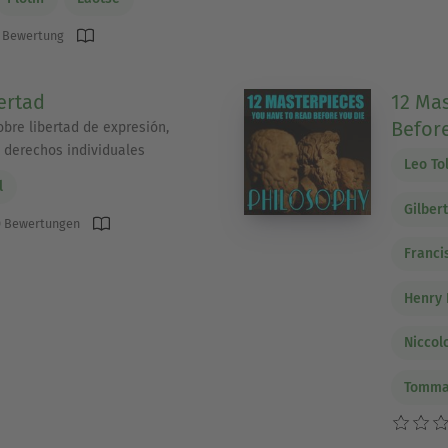
 Bewertung
ertad
12 Ma
Before
obre libertad de expresión,
y derechos individuales
Leo To
l
Gilber
 Bewertungen
Franci
Henry 
Niccol
Tomma