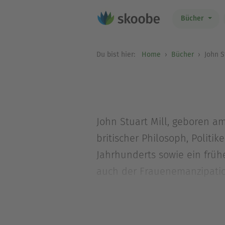
Bücher
Du bist hier:
Home
Bücher
John St
John Stuart Mill, geboren am
britischer Philosoph, Politi
Jahrhunderts sowie ein frü
auch der Frauenemanzipation.
bezeichnet. Mill war Anhäng
Vaters James Mill, als Nutz-
der klassischen Nationalökon