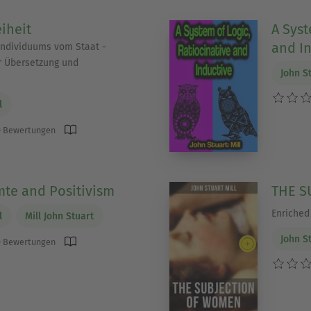
iheit
A Syst
and I
 Individuums vom Staat -
r Übersetzung und
John St
l
 Bewertungen
te and Positivism
THE S
Enriched 
l
Mill John Stuart
John St
 Bewertungen