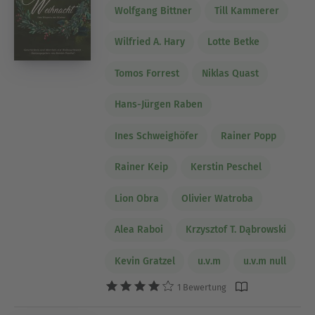
Wolfgang Bittner
Till Kammerer
Wilfried A. Hary
Lotte Betke
Tomos Forrest
Niklas Quast
Hans-Jürgen Raben
Ines Schweighöfer
Rainer Popp
Rainer Keip
Kerstin Peschel
Lion Obra
Olivier Watroba
Alea Raboi
Krzysztof T. Dąbrowski
Kevin Gratzel
u.v.m
u.v.m null
1 Bewertung