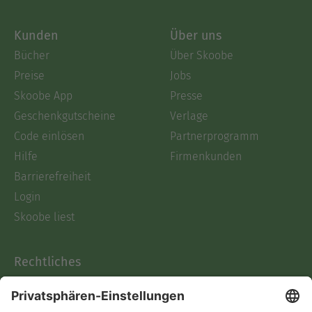
Kunden
Über uns
Bücher
Über Skoobe
Preise
Jobs
Skoobe App
Presse
Geschenkgutscheine
Verlage
Code einlösen
Partnerprogramm
Hilfe
Firmenkunden
Barrierefreiheit
Login
Skoobe liest
Rechtliches
Datenschutz
AGB