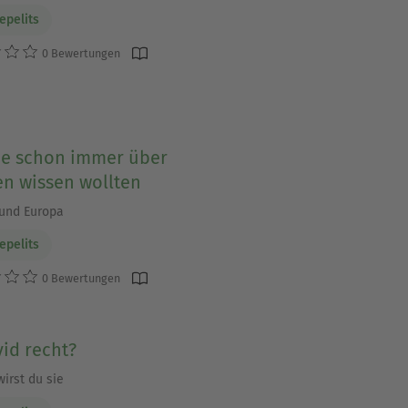
epelits
0 Bewertungen
ie schon immer über
en wissen wollten
und Europa
epelits
0 Bewertungen
id recht?
irst du sie