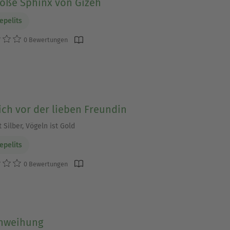
roße Sphinx von Gizeh
epelits
0 Bewertungen
ch vor der lieben Freundin
 Silber, Vögeln ist Gold
epelits
0 Bewertungen
inweihung