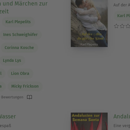
n und Märchen zur
Auf der A
eit
Karl Pl
Karl Plepelits
Ines Schweighöfer
Corinna Kosche
Lynda Lys
l
Lion Obra
a
Micky Frickson
 Bewertungen
Wasser
Andal
despaß
Eine ver