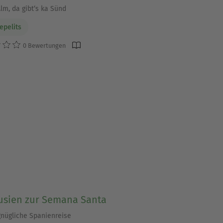
lm, da gibt‘s ka Sünd
epelits
0 Bewertungen
usien zur Semana Santa
gnügliche Spanienreise