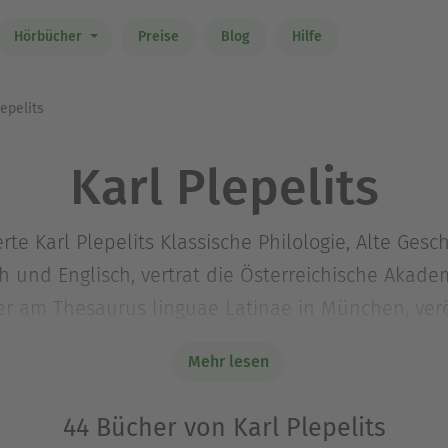
Hörbücher
Preise
Blog
Hilfe
epelits
Karl Plepelits
te Karl Plepelits Klassische Philologie, Alte Gesch
ch und Englisch, vertrat die Österreichische Akad
ter am Thesaurus linguae Latinae in München, verö
f dem Gebiet der Latinistik, Gräzistik und Byzantin
Mehr lesen
ke und des Mittelalters (erschienen im Hiersemann
44 Bücher von Karl Plepelits