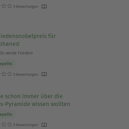
0 Bewertungen
riedensnobelpreis für
ophanes!
 Es werde Frieden!
epelits
0 Bewertungen
ie schon immer über die
s-Pyramide wissen wollten
epelits
0 Bewertungen