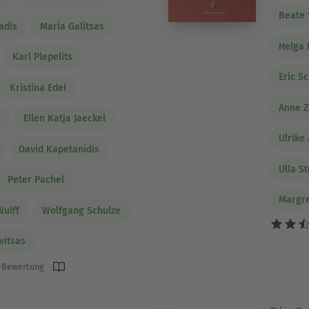
Beate 
adis
Maria Galitsas
Helga
Karl Plepelits
Eric S
Kristina Edel
Anne 
s
Ellen Katja Jaeckel
Ulrik
David Kapetanidis
Ulla S
Peter Pachel
Margre
Wulff
Wolfgang Schulze
vitsas
 Bewertung