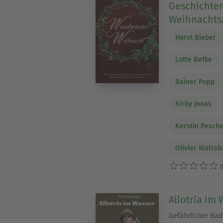
Geschichte
Weihnachtsz
Horst Bieber
Lotte Betke
Rainer Popp
Kirby Jonas
Kerstin Pesche
Olivier Watrob
0
Allotria im 
Gefährlicher Ba