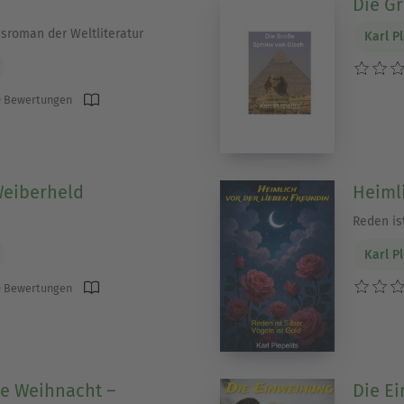
Die G
esroman der Weltliteratur
Karl Pl
 Bewertungen
 Weiberheld
Heimli
Reden ist
Karl Pl
 Bewertungen
 Weihnacht –
Die E