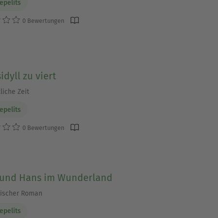
epelits
0 Bewertungen
idyll zu viert
liche Zeit
epelits
0 Bewertungen
 und Hans im Wunderland
tischer Roman
epelits