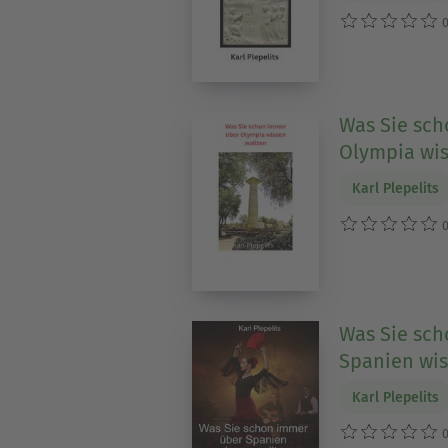
0
Was Sie sc
Olympia wis
Karl Plepelits
0
Was Sie sc
Spanien wis
Karl Plepelits
0