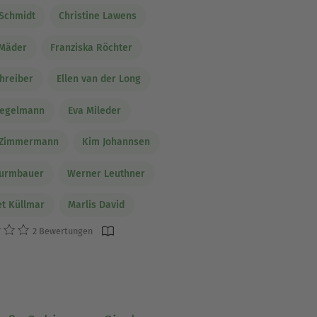
Schmidt
Christine Lawens
 Mäder
Franziska Röchter
chreiber
Ellen van der Long
Zegelmann
Eva Mileder
e Zimmermann
Kim Johannsen
turmbauer
Werner Leuthner
t Küllmar
Marlis David
2 Bewertungen