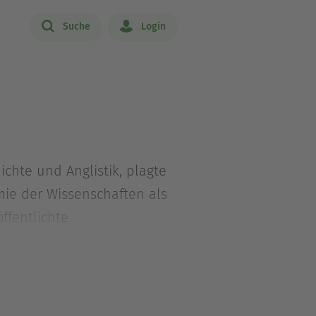
Suche
Login
ichte und Anglistik, plagte
emie der Wissenschaften als
ffentlichte
istik und übersetzte
 Verlag, Stuttgart).