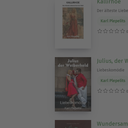
Kallirhoe
Der älteste Lieb
Karl Plepelits
0
Julius, der
Liebeskomödie
Karl Plepelits
0
Wundersame