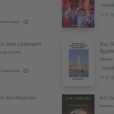
Karl Pl
 Bewertungen
is dem Liebesgott
Was S
Ägypt
besgeschichte
Ägypten 
Karl Pl
 Bewertungen
nd das Mädchen
Hat Ov
)
Erobern w