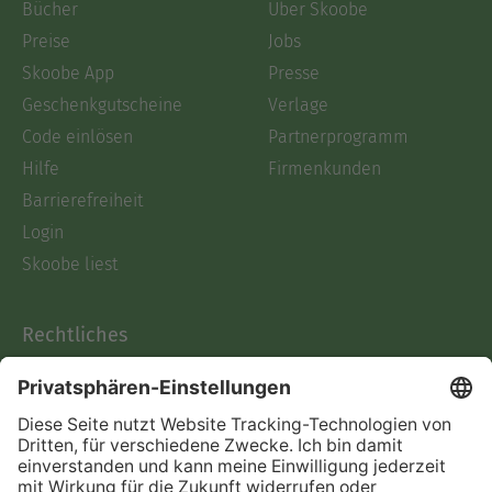
Bücher
Über Skoobe
Preise
Jobs
Skoobe App
Presse
Geschenkgutscheine
Verlage
Code einlösen
Partnerprogramm
Hilfe
Firmenkunden
Barrierefreiheit
Login
Skoobe liest
Rechtliches
Datenschutz
AGB
Informationen nach Data
Act
Verträge hier kündigen