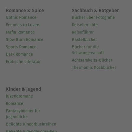
Romance & Spice
Sachbuch & Ratgeber
Gothic Romance
Bücher über Fotografie
Enemies to Lovers
Reiseberichte
Mafia Romance
Reiseführer
Slow Burn Romance
Bastelbücher
Sports Romance
Bücher für die
Schwangerschaft
Dark Romance
Achtsamkeits-Bücher
Erotische Literatur
Thermomix Kochbücher
Kinder & Jugend
Jugendromane
Romance
Fantasybücher für
Jugendliche
Beliebte Kinderbuchreihen
Beliebte Jugendbuchreihen