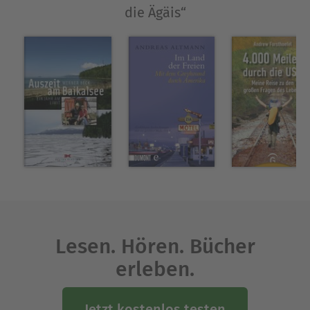
die Ägäis“
Deffner • Andrea Dimitriadis • Kristina Edel • Edit
Engelmann • Paul Efmorfidis • Ellen Katja Jaeckel •
Maria Galitsas • Irma de Groot • David Kapetanidis
• Andreas Karkavitsas • Karsta Lipp • Brigitte
Münch • Peter Pachel• Karl Plepelits • Wolfgang
Schulze • Willi Schmidt-Wulff • Eleni Torossi •
Wolfgang Wünsch und die Übersetzer Gesa Singer
und Hans-Bernhard Schlumm freuen uns auf
deinen Besuch.
Ausblenden
Lesen. Hören. Bücher
erleben.
Jetzt kostenlos testen