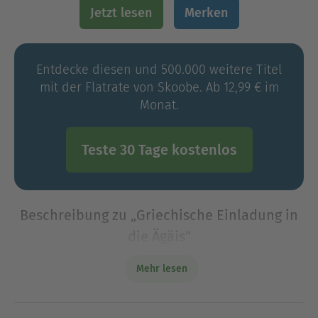
Jetzt lesen
Merken
Entdecke diesen und 500.000 weitere Titel
mit der Flatrate von Skoobe. Ab 12,99 € im
Monat.
Teste 30 Tage kostenlos
Beschreibung zu „Griechische Einladung in
die Ägäis“
Was wäre Griechenland ohne die Ägäis? Das Herz
Mehr lesen
des Mittelmeers versorgt nicht nur die zahllosen
Insel der Kykladen, Sporaden oder der
Dodekanes mit Leben und Leidenschaft, sondern