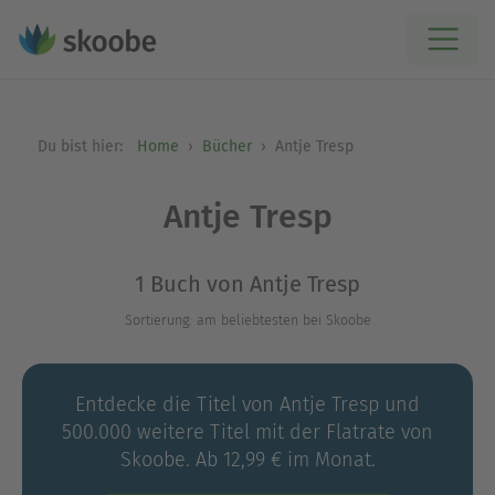
Du bist hier:
Home
Bücher
Antje Tresp
Antje Tresp
1 Buch von Antje Tresp
Sortierung: am beliebtesten bei Skoobe
Entdecke die Titel von Antje Tresp und
500.000 weitere Titel mit der Flatrate von
Skoobe. Ab 12,99 € im Monat.