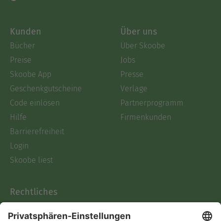
Kunden
Über uns
Bücher
Über Skoobe
Preise
Jobs
Skoobe App
Presse
Geschenkgutscheine
Verlage
Code einlösen
Partnerprogramm
Hilfe
Firmenkunden
Barrierefreiheit
Login
Skoobe liest
Rechtliches
Datenschutz
AGB